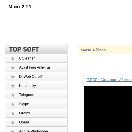
Mixxx 2.2.1
скачать Mixxx
CCleaner
Avast Free Antivirus
Реклама
Dr.Web CureIT
IT POP • Айти-поп - Айтип
Kaspersky
Telegram
Skype
Firefox
Opera
Adobe Photoshop