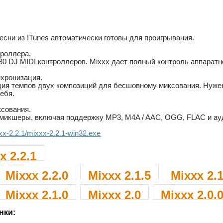
есни из ITunes автоматически готовы для проигрывания.
троллера.
0 DJ MIDI контроллеров. Mixxx дает полный контроль аппаратн
хронизация.
ия темпов двух композиций для бесшовному миксования. Нужен
ебя.
сования.
микшеры, включая поддержку MP3, M4A / AAC, OGG, FLAC и ауд
.xx-2.2.1/mixxx-2.2.1-win32.exe
x 2.2.1
Mixxx 2.2.0
Mixxx 2.1.5
Mixxx 2.1
Mixxx 2.1.0
Mixxx 2.0
Mixxx 2.0.
нки: