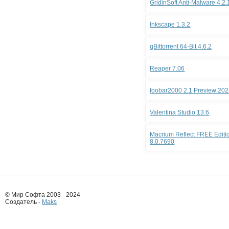
GridinSoft Anti-Malware 4.2
Inkscape 1.3.2
qBittorrent 64-Bit 4.6.2
Reaper 7.06
foobar2000 2.1 Preview 202
Valentina Studio 13.6
Macrium Reflect FREE Editio
8.0.7690
© Мир Софта 2003 - 2024
Создатель -
Maks