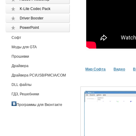
K-Lite Codec Pack
Driver Booster
PowerPoint
Софт
Моды для GTA
Прошивки
Драйвера
Мир Софта
Видео
В
Драйвера PCI/USB/PMCIA/COM
DLL файлы
ГДЗ, Решебники
Программы для Вконтакте