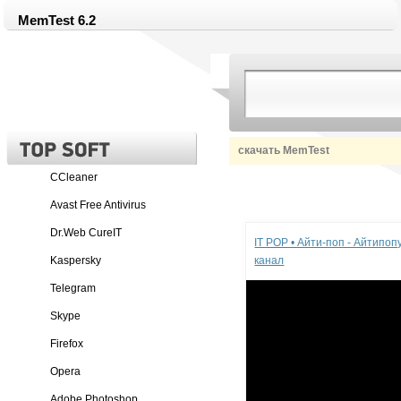
MemTest 6.2
скачать MemTest
CCleaner
Avast Free Antivirus
Реклама
Dr.Web CureIT
IT POP • Айти-поп - Айтипо
Kaspersky
канал
Telegram
Skype
Firefox
Opera
Adobe Photoshop