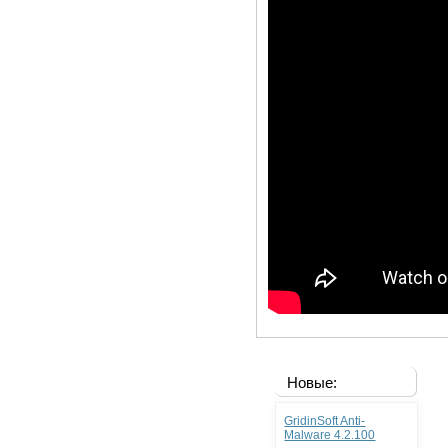
Новые:
GridinSoft Anti-
Malware 4.2.100