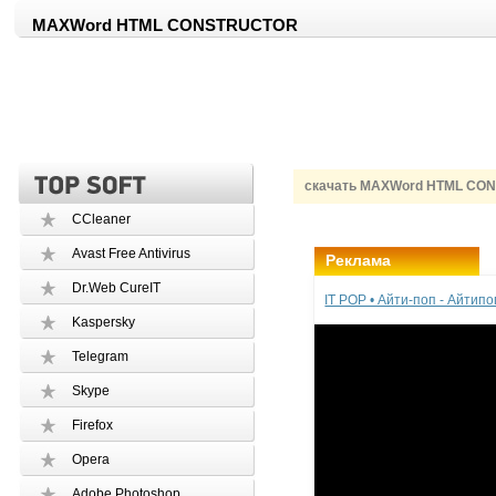
MAXWord HTML CONSTRUCTOR
скачать MAXWord HTML CO
CCleaner
Avast Free Antivirus
Реклама
Dr.Web CureIT
IT POP • Айти-поп - Айтип
Kaspersky
Telegram
Skype
Firefox
Opera
Adobe Photoshop