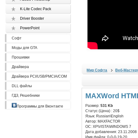
K-Lite Codec Pack
Driver Booster
PowerPoint
Софт
Моды для GTA
Прошивки
Драйвера
Мир Софта
Веб-Мастер
Драйвера PCI/USB/PMCIA/COM
DLL файлы
MAXWord HTM
ГДЗ, Решебники
Размер:
531 Kb
Программы для Вконтакте
Статус (Цена) :
20$
Язык:
Russian\English
Автор:
MAXFACTOR
ОС:
XP\VISTA\WINDOWS 7
Дата добавления:
23.11.2008
Имя файла:
0-0-0-19-20