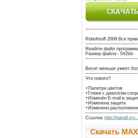
----------------------------------
Robohsoft 2008 Все пра
----------------------------------
Readme файл программ
Размер файла - 542kb-
----------------------------------
Весит меньше умеет бо
----------------------------------
Что нового?
+Палитра цветов
+Глюки с диалогом сохр
+Изменён E-mail в защи
+Изменена защита
+Изменено расположение
----------------------------------
Ссылка:
http://haka8.my.
Скачать MA