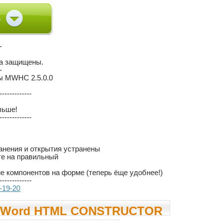
-
ва защищены.
-
ы MWHC 2.5.0.0
-------------
льше!
-------------
анения и открытия устранены
те на правильный
 компонентов на форме (теперь ёще удобнее!)
-------------
.-19-20
XWord HTML CONSTRUCTOR