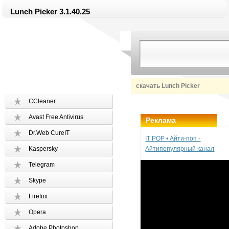
Lunch Picker 3.1.40.25
скачать Lunch Picker
CCleaner
Avast Free Antivirus
Реклама
Dr.Web CureIT
IT POP • Айти-поп -
Kaspersky
Айтипопулярный канал
Telegram
Skype
Firefox
Opera
Adobe Photoshop