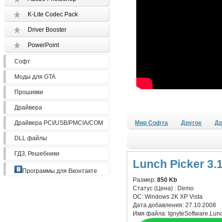
K-Lite Codec Pack
Driver Booster
PowerPoint
Софт
Моды для GTA
Прошивки
Драйвера
Драйвера PCI/USB/PMCIA/COM
Мир Софта
Другое
Др
DLL файлы
ГДЗ, Решебники
Lunch Picker 3.1
Программы для Вконтакте
Размер:
850 Kb
Статус (Цена) :
Demo
ОС:
Windows 2K XP Vista
Дата добавления:
27.10.2008
Имя файла:
IgnyteSoftware.Lunc