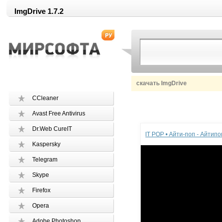
ImgDrive 1.7.2
скачать ImgDrive
CCleaner
Avast Free Antivirus
Реклама
Dr.Web CureIT
IT POP • Айти-поп - Айтип
Kaspersky
Telegram
Skype
Firefox
Opera
Adobe Photoshop