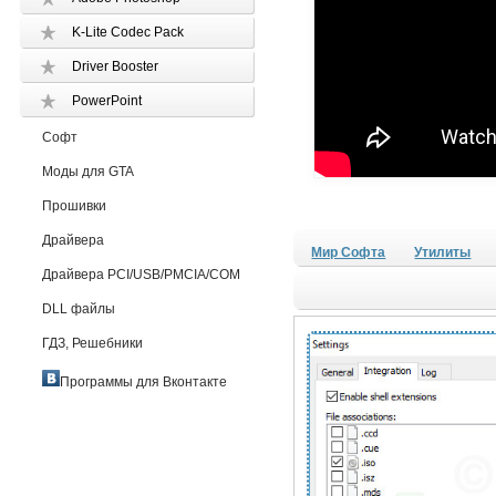
K-Lite Codec Pack
Driver Booster
PowerPoint
Софт
Моды для GTA
Прошивки
Драйвера
Мир Софта
Утилиты
Драйвера PCI/USB/PMCIA/COM
DLL файлы
ГДЗ, Решебники
Программы для Вконтакте