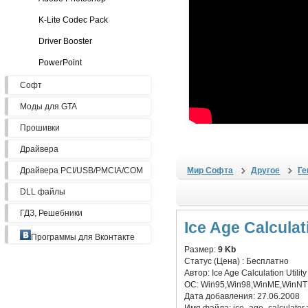
K-Lite Codec Pack
Driver Booster
PowerPoint
Софт
Моды для GTA
Прошивки
Драйвера
Драйвера PCI/USB/PMCIA/COM
Мир Софта
Другое
Ге
DLL файлы
ГДЗ, Решебники
Ice Age Calculati
Программы для Вконтакте
Размер:
9 Kb
Статус (Цена) :
Бесплатно
Автор:
Ice Age Calculation Utility
ОС:
Win95,Win98,WinME,WinNT 
Дата добавления:
27.06.2008