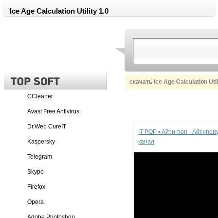
Ice Age Calculation Utility 1.0
скачать Ice Age Calculation Util
CCleaner
Avast Free Antivirus
Реклама
Dr.Web CureIT
IT POP • Айти-поп - Айтипо
Kaspersky
канал
Telegram
Skype
Firefox
Opera
Adobe Photoshop