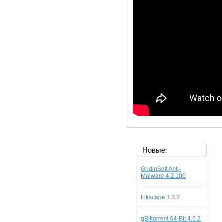
Новые:
GridinSoft Anti-
Malware 4.2.100
Inkscape 1.3.2
qBittorrent 64-Bit 4.6.2