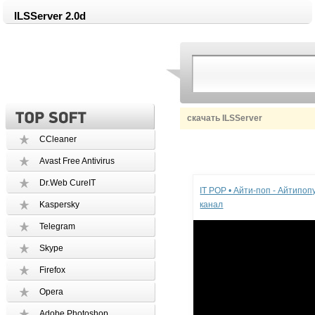
ILSServer 2.0d
скачать ILSServer
CCleaner
Avast Free Antivirus
Реклама
Dr.Web CureIT
IT POP • Айти-поп - Айтипо
Kaspersky
канал
Telegram
Skype
Firefox
Opera
Adobe Photoshop