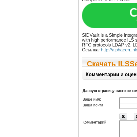
Имя файла:
sidvault20d.exe
SIDVault is a Simple Integ
with high performance ILS se
RFC protocols LDAP v2, L
Ссылка:
http://alphacen..n
Скачать ILSSe
Комментарии и оцен
Данную страницу никто не к
Ваше имя:
Ваша почта:
Комментарий: