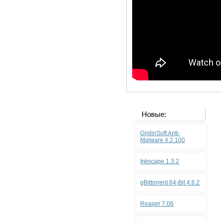
Новые:
GridinSoft Anti-
Malware 4.2.100
Inkscape 1.3.2
qBittorrent 64-Bit 4.6.2
Reaper 7.06