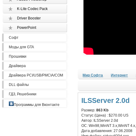
K-Lite Codec Pack
Driver Booster
PowerPoint
Софт
Моды для GTA
Прошивки
Драйвера
Драйвера PCI/USB/PMCIA/COM
Мир Софта
Интернет
DLL файлы
ГДЗ, Решебники
ILSServer 2.0d
Программы для Вконтакте
Размер:
863 Kb
Статус (Цена) :
$270.00 US
Автор:
ILSServer 2.0d
ОС:
Win98,WinNT 3.x,WinNT 4.x
Дата добавления:
27.06.2008