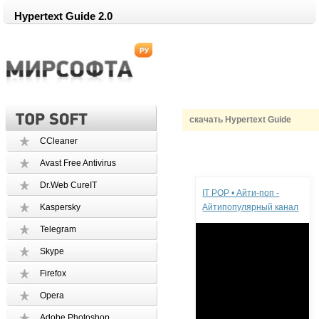
Hypertext Guide 2.0
скачать Hypertext Guide
CCleaner
Avast Free Antivirus
Реклама
Dr.Web CureIT
IT POP • Айти-поп -
Kaspersky
Айтипопулярный канал
Telegram
Skype
Firefox
Opera
Adobe Photoshop