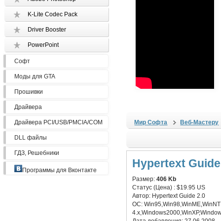
K-Lite Codec Pack
Driver Booster
PowerPoint
Софт
Моды для GTA
Прошивки
Драйвера
Драйвера PCI/USB/PMCIA/COM
Мир Софта
Веб-Мастеру
DLL файлы
ГДЗ, Решебники
Hypertext Guide
Программы для Вконтакте
Размер:
406 Kb
Статус (Цена) :
$19.95 US
Автор:
Hypertext Guide 2.0
ОС:
Win95,Win98,WinME,WinNT
4.x,Windows2000,WinXP,Windo