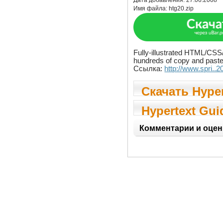
Дата добавления:
27.06.2008
Имя файла:
htg20.zip
Fully-illustrated HTML/CSS
hundreds of copy and past
Ссылка:
http://www.spri..2
Скачать Hyper
Guide 2.0
Hypertext Gui
Комментарии и оцен