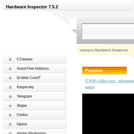
Hardware Inspector 7.5.2
скачать Hardware Inspector
CCleaner
Avast Free Antivirus
Реклама
Dr.Web CureIT
IT POP • Айти-поп - Айтипо
Kaspersky
канал
Telegram
Skype
Firefox
Opera
Adobe Photoshop