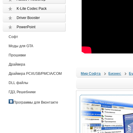
K-Lite Codec Pack
Driver Booster
PowerPoint
Софт
Моды для GTA
Прошивки
Драйвера
Драйвера PCI/USB/PMCIA/COM
Мир Софта
Бизнес
Б
DLL файлы
ГДЗ, Решебники
Программы для Вконтакте