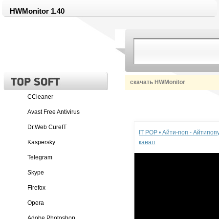
HWMonitor 1.40
скачать HWMonitor
CCleaner
Avast Free Antivirus
Реклама
Dr.Web CureIT
IT POP • Айти-поп - Айтипо
Kaspersky
канал
Telegram
Skype
Firefox
Opera
Adobe Photoshop