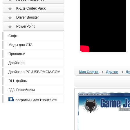
K-Lite Codec Pack
Driver Booster
PowerPoint
Софт
Моды для GTA
Прошивки
Драйвера
Драйвера PCI/USB/PMCIA/COM
Мир Софта
Другое
Др
DLL файлы
ГДЗ, Решебники
Программы для Вконтакте