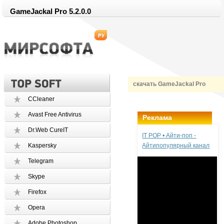
GameJackal Pro 5.2.0.0
скачать GameJackal Pro
CCleaner
Avast Free Antivirus
Реклама
Dr.Web CureIT
IT POP • Айти-поп -
Kaspersky
Айтипопулярный канал
Telegram
Skype
Firefox
Opera
Adobe Photoshop