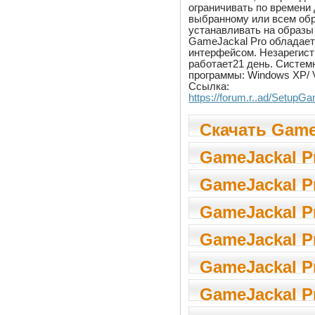
ограничивать по времени 
выбранному или всем обр
устанавливать на образы
GameJackal Pro обладае
интерфейсом. Незарегист
работает21 день. Систем
программы: Windows XP/ Vis
Ссылка:
https://forum.r..ad/Setup
Скачать Game
Pro 5.2.0.0
GameJackal Pr
GameJackal Pr
GameJackal Pr
GameJackal Pr
GameJackal Pr
GameJackal Pr