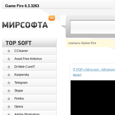
Game Fire 6.3.3263
скачать Game Fire
CCleaner
Avast Free Antivirus
Реклама
Dr.Web CureIT
IT POP • Айти-поп - Айтипо
Kaspersky
канал
Telegram
Skype
Firefox
Opera
Adobe Photoshop