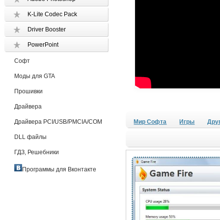
K-Lite Codec Pack
Driver Booster
PowerPoint
Софт
Моды для GTA
Прошивки
Драйвера
Драйвера PCI/USB/PMCIA/COM
Мир Софта
Игры
Дру
DLL файлы
ГДЗ, Решебники
Программы для Вконтакте