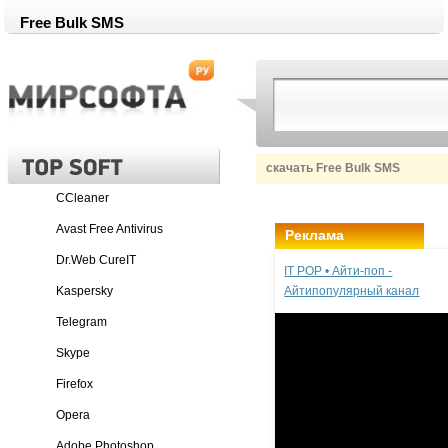
Free Bulk SMS
скачать Free Bulk SMS
CCleaner
Avast Free Antivirus
Реклама
Dr.Web CureIT
IT POP • Айти-поп -
Kaspersky
Айтипопулярный канал
Telegram
Skype
Firefox
Opera
Adobe Photoshop