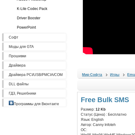
K-Lite Codec Pack
Driver Booster
PowerPoint
Софт
Моды для GTA
Прошивки
Драйвера
Драйвера PCI/USB/PMCIA/COM
Мир Софта
Игры
Emu
DLL файлы
ГДЗ, Решебники
Free Bulk SMS
Программы для Вконтакте
Размер:
12 Kb
Статус (Цена) :
Бесплатно
Язык:
English
Автор:
Canny Infoteh
ОС: