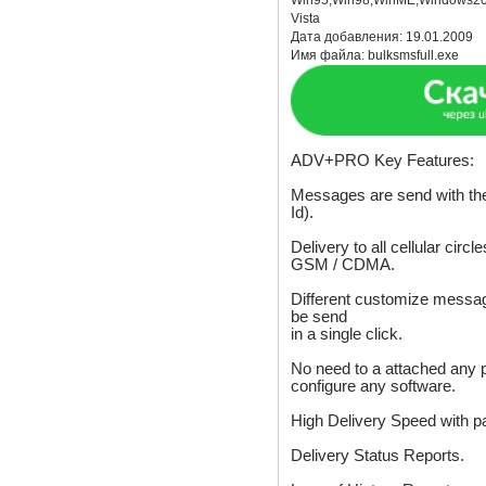
Win95,Win98,WinME,Windows2
Vista
Дата добавления:
19.01.2009
Имя файла:
bulksmsfull.exe
ADV+PRO Key Features:
Messages are send with t
Id).
Delivery to all cellular circ
GSM / CDMA.
Different customize messag
be send
in a single click.
No need to a attached any 
configure any software.
High Delivery Speed with par
Delivery Status Reports.