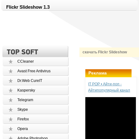
Flickr Slideshow 1.3
скачать Flickr Slideshow
CCleaner
Avast Free Antivirus
Реклама
Dr.Web CureIT
IT POP • Айти-поп -
Kaspersky
Айтипопулярный канал
Telegram
Skype
Firefox
Opera
Adobe Photoshop