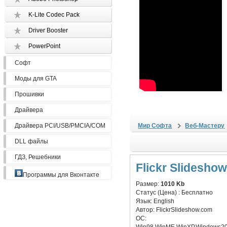
K-Lite Codec Pack
Driver Booster
PowerPoint
Софт
Моды для GTA
Прошивки
Драйвера
Драйвера PCI/USB/PMCIA/COM
Мир Софта
Веб-Мастеру
DLL файлы
ГДЗ, Решебники
Flickr Slideshow
Программы для Вконтакте
Размер:
1010 Kb
Статус (Цена) :
Бесплатно
Язык:
English
Автор:
FlickrSlideshow.com
ОС: