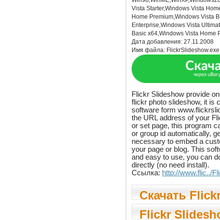
Win98,WinME,WinXP,Windows2
Vista Starter,Windows Vista Hom
Home Premium,Windows Vista B
Enterprise,Windows Vista Ultim
Basic x64,Windows Vista Home
Дата добавления:
27.11.2008
Имя файла:
FlickrSlideshow.exe
Flickr Slideshow provide on
flickr photo slideshow, it is
software form www.flickrsl
the URL address of your Fl
or set page, this program ca
or group id automatically, 
necessary to embed a custo
your page or blog. This sof
and easy to use, you can d
directly (no need install).
Ссылка:
http://www.flic../
Скачать Flick
Slideshow 1.3
Flickr Slidesh