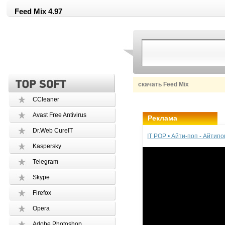
Feed Mix 4.97
скачать Feed Mix
CCleaner
Avast Free Antivirus
Реклама
Dr.Web CureIT
IT POP • Айти-поп - Айтип
Kaspersky
Telegram
Skype
Firefox
Opera
Adobe Photoshop