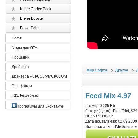
K-Lite Codec Pack
Driver Booster
PowerPoint
Софт
Моды для GTA
Прошивки
Драйвера
Мир Софта
Другое
Драйвера PCI/USB/PMCIA/COM
DLL файлы
Feed Mix 4.97
ГДЗ, Решебники
Размер:
2025 Kb
Программы для Вконтакте
Статус (Цена) :
Free Trial, $39
ОС:
NT/2000/XP
Дата добавления:
02.09.2009
Имя файла:
FeedMixSetup.ex