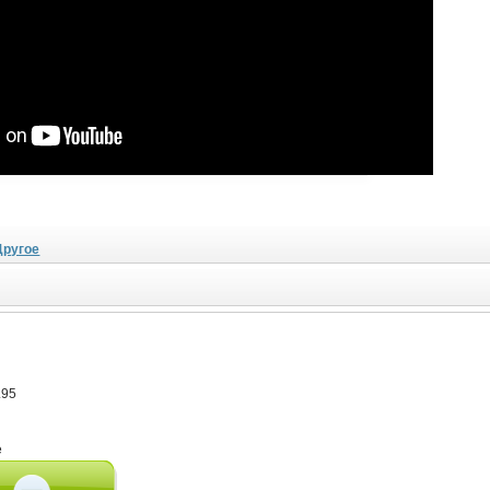
Другое
.95
e