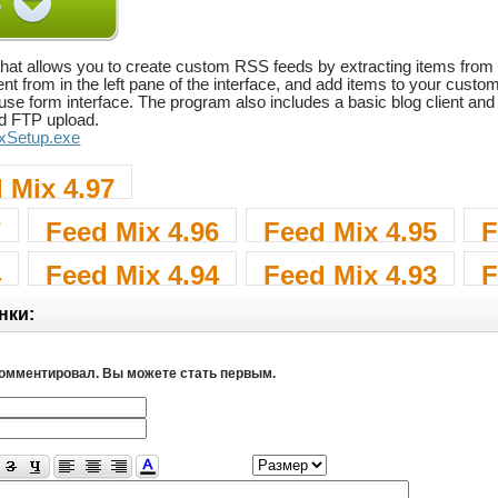
that allows you to create custom RSS feeds by extracting items from 
nt from in the left pane of the interface, and add items to your custo
-use form interface. The program also includes a basic blog client and
ed FTP upload.
.ixSetup.exe
 Mix 4.97
7
Feed Mix 4.96
Feed Mix 4.95
F
4
Feed Mix 4.94
Feed Mix 4.93
F
нки:
комментировал. Вы можете стать первым.