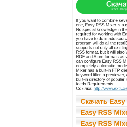
If you want to combine sev
one, Easy RSS Mixer is a gr
No special knowledge in the
required for working with E
you have to do is add sour
program will do all the res
supports not only all existin
RSS format, but it will also 
RDF and Atom formats as w
can configure Easy RSS Mix
completely automatic mod
Mixer has a built-in FTP cli
keyword filter, a previewer
built-in directory of popula
feeds.Requirements:
Ссылка:
http://www.extr..
Скачать Easy
Mixer 2.0
Easy RSS Mixe
Easy RSS Mixe