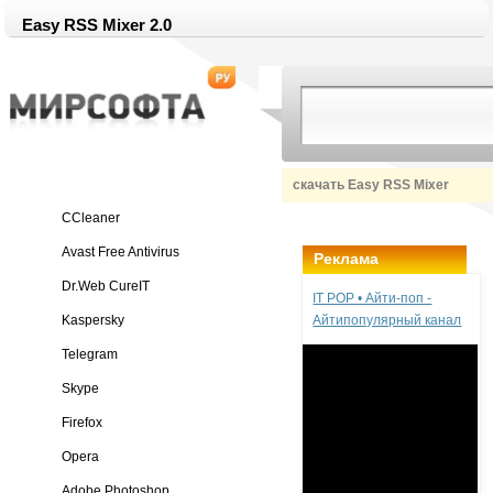
Easy RSS Mixer 2.0
скачать Easy RSS Mixer
CCleaner
Avast Free Antivirus
Реклама
Dr.Web CureIT
IT POP • Айти-поп -
Kaspersky
Айтипопулярный канал
Telegram
Skype
Firefox
Opera
Adobe Photoshop