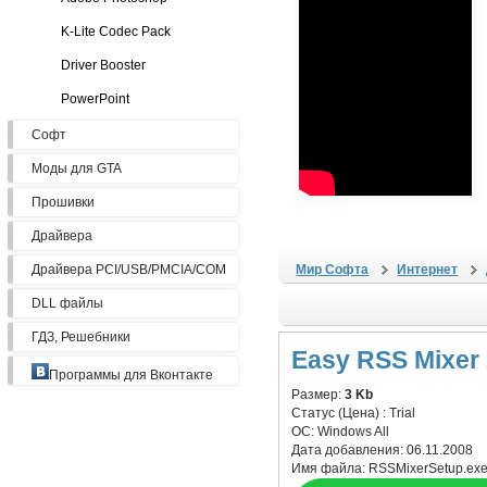
K-Lite Codec Pack
Driver Booster
PowerPoint
Софт
Моды для GTA
Прошивки
Драйвера
Драйвера PCI/USB/PMCIA/COM
Мир Софта
Интернет
DLL файлы
ГДЗ, Решебники
Easy RSS Mixer 
Программы для Вконтакте
Размер:
3 Kb
Статус (Цена) :
Trial
ОС:
Windows All
Дата добавления:
06.11.2008
Имя файла:
RSSMixerSetup.ex