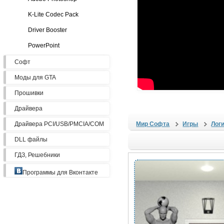
K-Lite Codec Pack
Driver Booster
PowerPoint
Софт
Моды для GTA
Прошивки
Драйвера
Драйвера PCI/USB/PMCIA/COM
Мир Софта
Игры
Лог
DLL файлы
ГДЗ, Решебники
Программы для Вконтакте