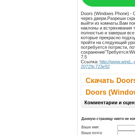
Doors (Windows Phone) - 
через двери.Разреши скр
выйти из комнаты.Вам по
наклоны и встряхивания 
полностью и заверши все 
которые прекрасно подхо
пройти на следующий уро
потребуется потрясти, п
сохранение"Требуется:Wi
7.5
Ссылка:
http://www.wind..
20729c723e92
Скачать Doors
Doors (Window
Комментарии и оцен
Данную страницу никто не к
Ваше имя:
Ваша почта: