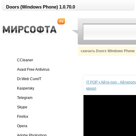
Doors (Windows Phone) 1.0.70.0
скачать Doors Windows Phone
CCleaner
Avast Free Antivirus
Реклама
Dr.Web CureIT
IT POP • Айти-поп - Айтипо
Kaspersky
канал
Telegram
Skype
Firefox
Opera
Adobe Photoshop