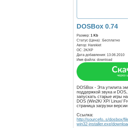
DOSBox 0.74
Размер:
1 Kb
Статус (Цена) :
Бесплатно
Автор:
Harekiet
ОС:
2K/XP
Дата добавления:
13.06.2010
Имя файла:
download
DOSBox - Эта утилита эм
поддержкой звука и DOS,
запускать старые игры н
DOS (Win2K/ XP/ Linux/ F
страница загрузки версии
Ссылка:
http://sourcefo..s/dosbox/
win32-installer.exe/downloa