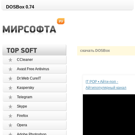
DOSBox 0.74
скачать DOSBox
CCleaner
Avast Free Antivirus
Реклама
Dr.Web CureIT
IT POP • Айти-поп -
Kaspersky
Айтипопулярный канал
Telegram
Skype
Firefox
Opera
Adobe Photoshop