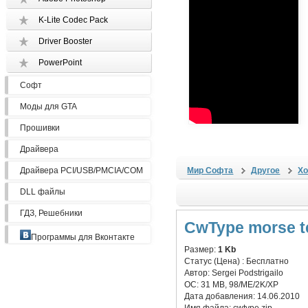
K-Lite Codec Pack
Driver Booster
PowerPoint
Софт
Моды для GTA
Прошивки
Драйвера
Драйвера PCI/USB/PMCIA/COM
Мир Софта
Другое
Хо
DLL файлы
ГДЗ, Решебники
CwType morse te
Программы для Вконтакте
Размер:
1 Kb
Статус (Цена) :
Бесплатно
Автор:
Sergei Podstrigailo
ОС:
31 MB, 98/ME/2K/XP
Дата добавления:
14.06.2010