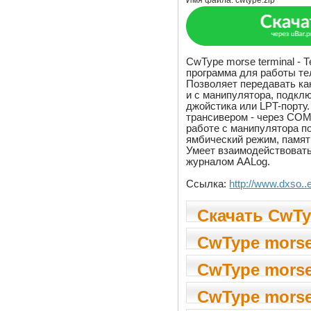
Имя файла:
cwtype.zip
CwType morse terminal - 
программа для работы те
Позволяет передавать как
и с манипулятора, подклю
джойстика или LPT-порту
трансивером - через COM-
работе с манипулятора п
ямбический режим, память
Умеет взаимодействоват
журналом AALog.
Ссылка:
http://www.dxso..e
Скачать CwTy
terminal 1.55
CwType morse
1.55
CwType morse
1.55
CwType morse