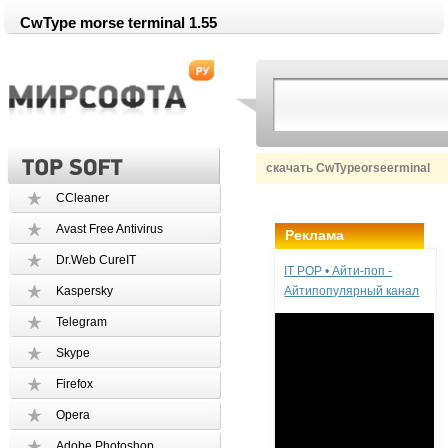
CwType morse terminal 1.55
скачать CwTypeorseerminal
CCleaner
Avast Free Antivirus
Реклама
Dr.Web CureIT
IT POP • Айти-поп -
Kaspersky
Айтипопулярный канал
Telegram
Skype
Firefox
Opera
Adobe Photoshop