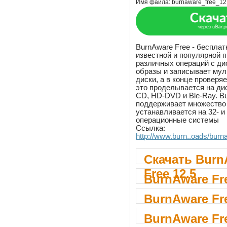
Имя файла:
burnaware_free_12
BurnAware Free - бесплат
известной и популярной 
различных операций с ди
образы и записывает му
диски, а в конце проверя
это проделывается на ди
CD, HD-DVD и Ble-Ray. B
поддерживает множество
устанавливается на 32- и
операционные системы
Ссылка:
http://www.burn..oads/bur
Скачать Burn
Free 12.5
BurnAware Fre
BurnAware Fre
BurnAware Fre