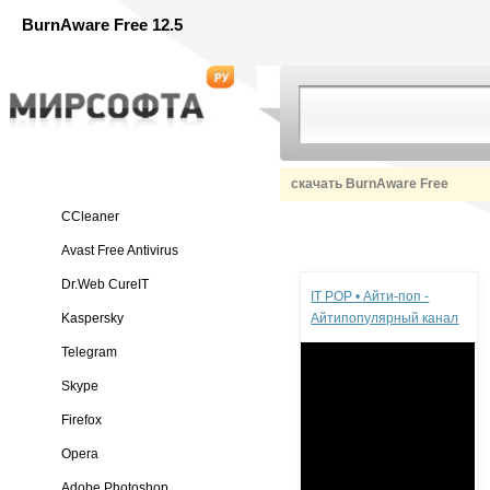
BurnAware Free 12.5
скачать BurnAware Free
CCleaner
Avast Free Antivirus
Реклама
Dr.Web CureIT
IT POP • Айти-поп -
Kaspersky
Айтипопулярный канал
Telegram
Skype
Firefox
Opera
Adobe Photoshop