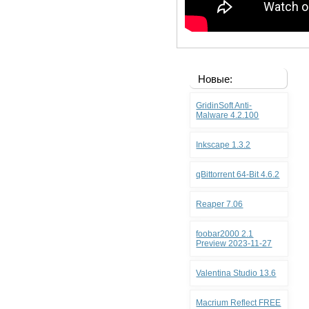
Новые:
GridinSoft Anti-
Malware 4.2.100
Inkscape 1.3.2
qBittorrent 64-Bit 4.6.2
Reaper 7.06
foobar2000 2.1
Preview 2023-11-27
Valentina Studio 13.6
Macrium Reflect FREE