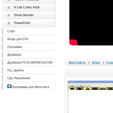
K-Lite Codec Pack
Driver Booster
PowerPoint
Софт
Моды для GTA
Прошивки
Драйвера
Драйвера PCI/USB/PMCIA/COM
Мир Софта
Игры
Стр
DLL файлы
ГДЗ, Решебники
Программы для Вконтакте