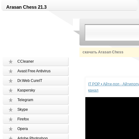
Arasan Chess 21.3
скачать Arasan Chess
CCleaner
Avast Free Antivirus
Реклама
Dr.Web CureIT
IT POP • Айти-поп - Айтипо
Kaspersky
канал
Telegram
Skype
Firefox
Opera
Adobe Photoshop