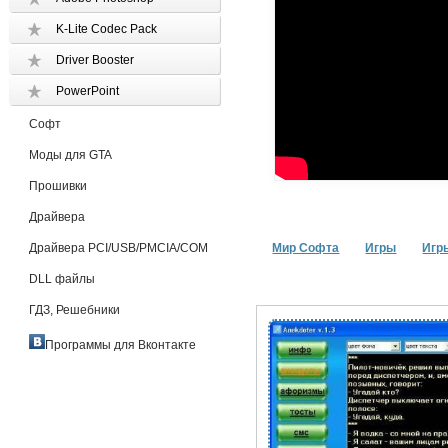
K-Lite Codec Pack
Driver Booster
PowerPoint
Софт
Моды для GTA
Прошивки
Драйвера
Драйвера PCI/USB/PMCIA/COM
Мир Софта
Игры
Игр
DLL файлы
ГДЗ, Решебники
Программы для Вконтакте