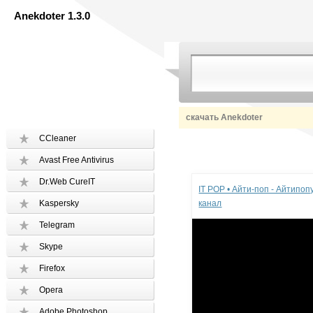
Anekdoter 1.3.0
скачать Anekdoter
CCleaner
Avast Free Antivirus
Реклама
Dr.Web CureIT
IT POP • Айти-поп - Айтипо
Kaspersky
канал
Telegram
Skype
Firefox
Opera
Adobe Photoshop