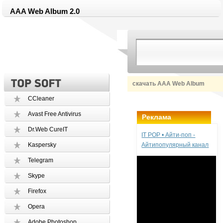
AAA Web Album 2.0
скачать AAA Web Album
CCleaner
Avast Free Antivirus
Реклама
Dr.Web CureIT
IT POP • Айти-поп -
Kaspersky
Айтипопулярный канал
Telegram
Skype
Firefox
Opera
Adobe Photoshop