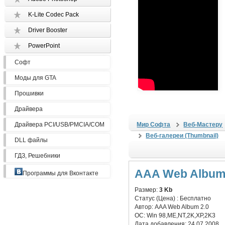
K-Lite Codec Pack
Driver Booster
PowerPoint
Софт
Моды для GTA
Прошивки
Драйвера
Драйвера PCI/USB/PMCIA/COM
Мир Софта
Веб-Мастеру
Веб-галереи (Thumbnail)
DLL файлы
ГДЗ, Решебники
AAA Web Album
Программы для Вконтакте
Размер:
3 Kb
Статус (Цена) :
Бесплатно
Автор:
AAA Web Album 2.0
ОС:
Win 98,ME,NT,2K,XP,2K3
Дата добавления:
24.07.2008