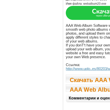
Имя файла:
webalbum20.exe
AAA Web Album Software wil
smooth web photo albums ou
photos, and upload them o
apply different styles to ch
of your web albums.
If you donТ‘t have your ow
upload your web album, you 
website a free and easy tuto
your own Web presence.
Ссылка:
http://www.uplo..es/80203
Скачать AAA
Album 2.0
AAA Web Albu
Комментарии и оцен