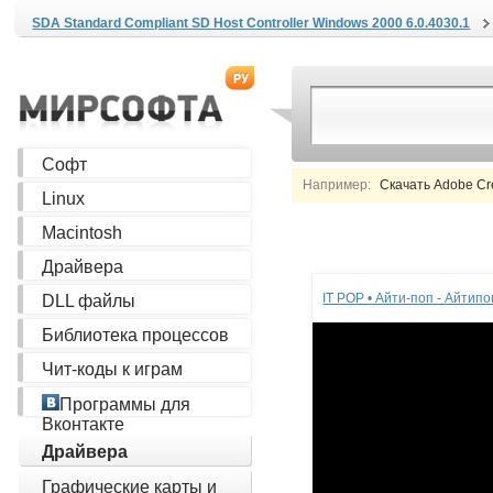
SDA Standard Compliant SD Host Controller Windows 2000 6.0.4030.1
Софт
Например:
Скачать Adobe Crea
Linux
Macintosh
Реклама
Драйвера
IT POP • Айти-поп - Айтип
DLL файлы
Библиотека процессов
Чит-коды к играм
Программы для
Вконтакте
Драйвера
Графические карты и