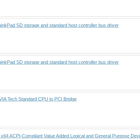
kPad SD storage and standard host controller bus driver
kPad SD storage and standard host controller bus driver
IA Tech Standard CPU to PCI Bridge
64 ACPI-Compliant Value Added Logical and General Purpose Dev