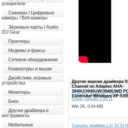
ускорители
Сканеры / Цифровые
камеры / Веб-камеры
Звуковые карты / Audio
/DJ Gear
Принтеры
Модемы и факсы
Сетевое оборудование
Клавиатуры и мыши
Джойстики, игровые
Другие версии драйвера S
устройства
Channel on Adaptec AHA-
3940U/3940UW/3940UWD PC
Мониторы
Скачать драйвер LSI SCSI 
Controller Windows XP 3.03
Driver version 1.09.11
Биос
Win 2K, 0.04 MB
Другие драйвера и
инструменты
Мобильные
Скачать драйвер LSI SCSI 