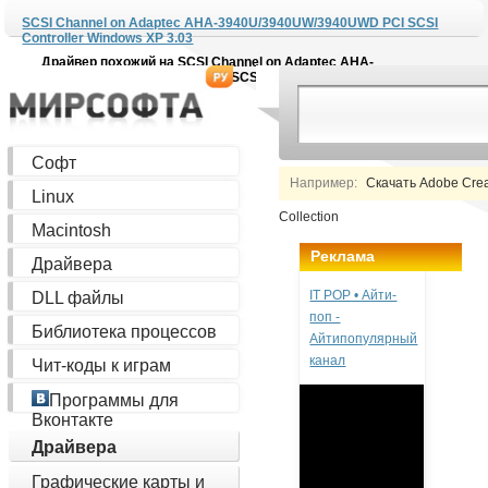
SCSI Channel on Adaptec AHA-3940U/3940UW/3940UWD PCI SCSI
Controller Windows XP 3.03
Драйвер похожий на
SCSI Channel on Adaptec AHA-
3940U/3940UW/3940UWD PCI SCSI Controller Windows XP 3.03
Софт
Например:
Скачать Adobe Creat
Linux
Collection
Macintosh
Реклама
Драйвера
IT POP • Айти-
DLL файлы
поп -
Библиотека процессов
Айтипопулярный
канал
Чит-коды к играм
Программы для
Вконтакте
Драйвера
Графические карты и