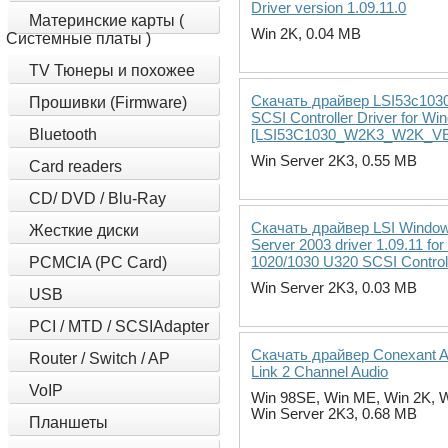
Driver version 1.09.11.0
Материнские карты (
Win 2K, 0.04 MB
Системные платы )
TV Тюнеры и похожее
Скачать драйвер LSI53c103
Прошивки (Firmware)
SCSI Controller Driver for Wi
Bluetooth
[LSI53C1030_W2K3_W2K_V
Win Server 2K3, 0.55 MB
Card readers
CD/ DVD / Blu-Ray
Скачать драйвер LSI Windo
Жесткие диски
Server 2003 driver 1.09.11 for
1020/1030 U320 SCSI Control
PCMCIA (PC Card)
Win Server 2K3, 0.03 MB
USB
PCI / MTD / SCSIAdapter
Скачать драйвер Conexant 
Router / Switch / AP
Link 2 Channel Audio
VoIP
Win 98SE, Win ME, Win 2K, W
Win Server 2K3, 0.68 MB
Планшеты