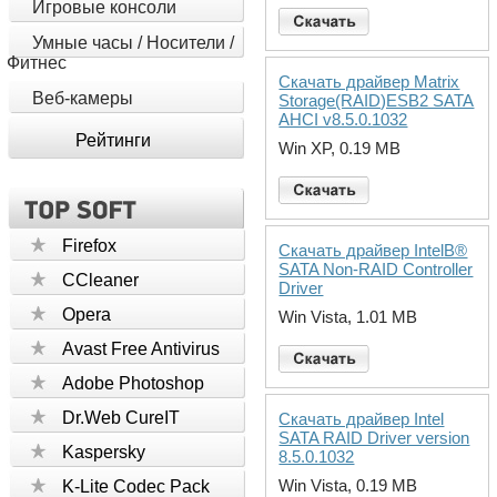
Игровые консоли
Умные часы / Носители /
Фитнес
Скачать драйвер Matrix
Веб-камеры
Storage(RAID)ESB2 SATA
AHCI v8.5.0.1032
Рейтинги
Win XP, 0.19 MB
Firefox
Скачать драйвер IntelВ®
SATA Non-RAID Controller
CCleaner
Driver
Opera
Win Vista, 1.01 MB
Avast Free Antivirus
Adobe Photoshop
Dr.Web CureIT
Скачать драйвер Intel
SATA RAID Driver version
Kaspersky
8.5.0.1032
Win Vista, 0.19 MB
K-Lite Codec Pack