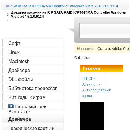
ICP SATA RAID ICP9047MA Controller Windows Vista x64 5.1.0.9114
Драйвер похожий на
ICP SATA RAID ICP9047MA Controller Windows
Vista x64 5.1.0.9114
Софт
Например:
Скачать Adobe Creat
Linux
Collection
Macintosh
Реклама
Драйвера
IT POP •
DLL файлы
Айти-поп -
Библиотека процессов
Айтипопулярный
канал
Чит-коды к играм
Программы для
Вконтакте
Драйвера
Графические карты и