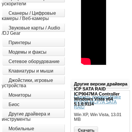
ускорители
Сканеры / Цифровые
камеры / Веб-камеры
Звуковые карты / Audio
/DJ Gear
Принтеры
Модемы и факсы
Сетевое оборудование
Клавиатуры и мыши
Джойстики, игровые
Другие версии драйвера
устройства
ICP SATA RAID
ICP9047MA Controller
Мониторы
Скачать драйвер Make
Windows Vista x64
NVIDIA MCP7A SATA
5.1.0.9114
Биос
RAID
Другие драйвера и
Win XP, Win Vista, 13.01
инструменты
MB
Мобильные