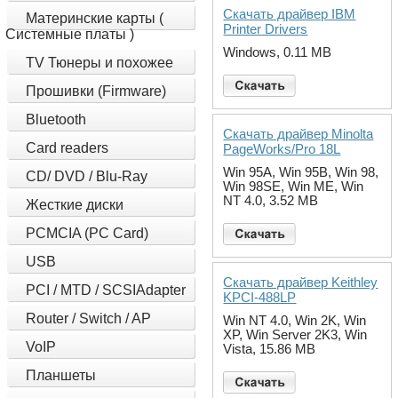
Скачать драйвер IBM
Материнские карты (
Printer Drivers
Системные платы )
Windows, 0.11 MB
TV Тюнеры и похожее
Прошивки (Firmware)
Bluetooth
Скачать драйвер Minolta
Card readers
PageWorks/Pro 18L
Win 95A, Win 95B, Win 98,
CD/ DVD / Blu-Ray
Win 98SE, Win ME, Win
NT 4.0, 3.52 MB
Жесткие диски
PCMCIA (PC Card)
USB
Скачать драйвер Keithley
PCI / MTD / SCSIAdapter
KPCI-488LP
Router / Switch / AP
Win NT 4.0, Win 2K, Win
XP, Win Server 2K3, Win
VoIP
Vista, 15.86 MB
Планшеты