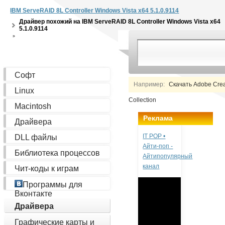
IBM ServeRAID 8L Controller Windows Vista x64 5.1.0.9114
Драйвер похожий на
IBM ServeRAID 8L Controller Windows Vista x64
5.1.0.9114
Софт
Например:
Скачать Adobe Creat
Linux
Collection
Macintosh
Реклама
Драйвера
IT POP •
DLL файлы
Айти-поп -
Библиотека процессов
Айтипопулярный
канал
Чит-коды к играм
Программы для
Вконтакте
Драйвера
Графические карты и