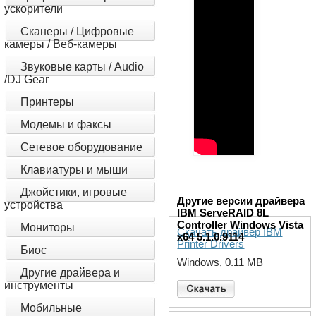
ускорители
Сканеры / Цифровые
камеры / Веб-камеры
Звуковые карты / Audio
/DJ Gear
Принтеры
Модемы и факсы
Сетевое оборудование
Клавиатуры и мыши
Джойстики, игровые
Другие версии драйвера
устройства
IBM ServeRAID 8L
Controller Windows Vista
Мониторы
Скачать драйвер IBM
x64 5.1.0.9114
Printer Drivers
Биос
Windows, 0.11 MB
Другие драйвера и
инструменты
Мобильные