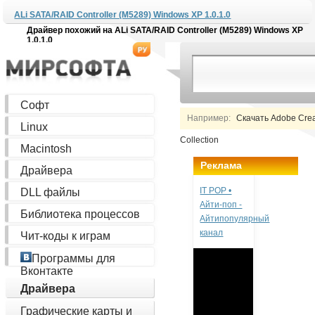
ALi SATA/RAID Controller (M5289) Windows XP 1.0.1.0
Драйвер похожий на
ALi SATA/RAID Controller (M5289) Windows XP
1.0.1.0
Софт
Например:
Скачать Adobe Creat
Linux
Collection
Macintosh
Реклама
Драйвера
IT POP •
DLL файлы
Айти-поп -
Библиотека процессов
Айтипопулярный
канал
Чит-коды к играм
Программы для
Вконтакте
Драйвера
Графические карты и