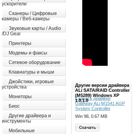
ускорители
Сканеры / Цифровые
камеры / Веб-камеры
Звуковые карты / Audio
/DJ Gear
Принтеры
Модемы и факсы
Сетевое оборудование
Клавиатуры и мыши
Джойстики, игровые
Другие версии драйвера
устройства
ALi SATA/RAID Controller
(M5289) Windows XP
Мониторы
Скачать драйвер
1.0.1.0
Gateway ALi M1541 AGP
Биос
System Controller
Другие драйвера и
Win 98, 0.67 MB
инструменты
Мобильные