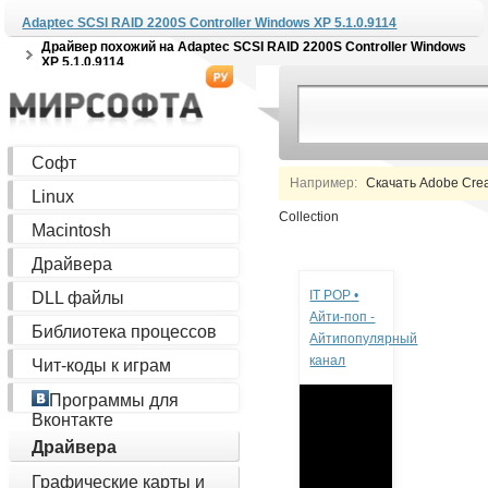
Adaptec SCSI RAID 2200S Controller Windows XP 5.1.0.9114
Драйвер похожий на
Adaptec SCSI RAID 2200S Controller Windows
XP 5.1.0.9114
Софт
Например:
Скачать Adobe Creat
Linux
Collection
Macintosh
Реклама
Драйвера
IT POP •
DLL файлы
Айти-поп -
Библиотека процессов
Айтипопулярный
канал
Чит-коды к играм
Программы для
Вконтакте
Драйвера
Графические карты и