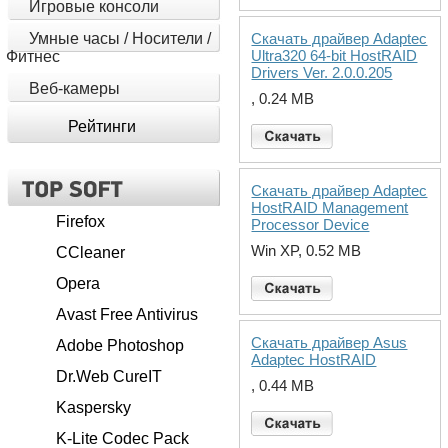
Игровые консоли
Умные часы / Носители /
Скачать драйвер Adaptec
Ultra320 64-bit HostRAID
Фитнес
Drivers Ver. 2.0.0.205
Веб-камеры
, 0.24 MB
Рейтинги
Скачать драйвер Adaptec
HostRAID Management
Firefox
Processor Device
Win XP, 0.52 MB
CCleaner
Opera
Avast Free Antivirus
Скачать драйвер Asus
Adobe Photoshop
Adaptec HostRAID
Dr.Web CureIT
, 0.44 MB
Kaspersky
K-Lite Codec Pack