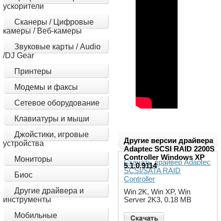
ускорители
Сканеры / Цифровые
камеры / Веб-камеры
Звуковые карты / Audio
/DJ Gear
Принтеры
Модемы и факсы
Сетевое оборудование
Клавиатуры и мыши
Джойстики, игровые
Другие версии драйвера
устройства
Adaptec SCSI RAID 2200S
Controller Windows XP
Мониторы
Скачать драйвер Adaptec
5.1.0.9114
SCSI/SATA RAID
Биос
Controller
Другие драйвера и
Win 2K, Win XP, Win
инструменты
Server 2K3, 0.18 MB
Мобильные