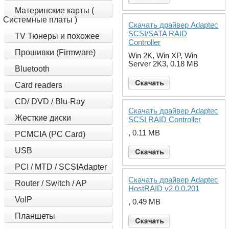
Материнские карты (
Системные платы )
Скачать драйвер Adaptec
SCSI/SATA RAID
TV Тюнеры и похожее
Controller
Прошивки (Firmware)
Win 2K, Win XP, Win
Server 2K3, 0.18 MB
Bluetooth
Card readers
CD/ DVD / Blu-Ray
Скачать драйвер Adaptec
Жесткие диски
SCSI RAID Controller
, 0.11 MB
PCMCIA (PC Card)
USB
PCI / MTD / SCSIAdapter
Скачать драйвер Adaptec
Router / Switch / AP
HostRAID v2.0.0.201
VoIP
, 0.49 MB
Планшеты