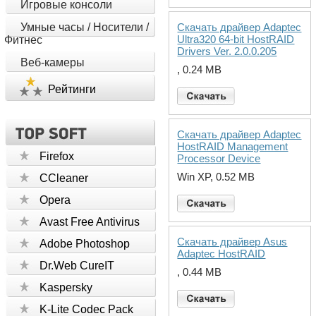
Игровые консоли
Умные часы / Носители /
Скачать драйвер Adaptec
Ultra320 64-bit HostRAID
Фитнес
Drivers Ver. 2.0.0.205
Веб-камеры
, 0.24 MB
Рейтинги
Скачать драйвер Adaptec
HostRAID Management
Firefox
Processor Device
Win XP, 0.52 MB
CCleaner
Opera
Avast Free Antivirus
Скачать драйвер Asus
Adobe Photoshop
Adaptec HostRAID
Dr.Web CureIT
, 0.44 MB
Kaspersky
K-Lite Codec Pack