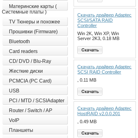
Материнские карты (
Системные платы )
Скачать драйвер Adaptec
SCSI/SATA RAID
TV Тюнеры и похожее
Controller
Прошивки (Firmware)
Win 2K, Win XP, Win
Server 2K3, 0.18 MB
Bluetooth
Card readers
CD/ DVD / Blu-Ray
Скачать драйвер Adaptec
Жесткие диски
SCSI RAID Controller
, 0.11 MB
PCMCIA (PC Card)
USB
PCI / MTD / SCSIAdapter
Скачать драйвер Adaptec
Router / Switch / AP
HostRAID v2.0.0.201
VoIP
, 0.49 MB
Планшеты