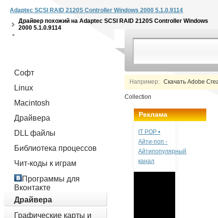
Adaptec SCSI RAID 2120S Controller Windows 2000 5.1.0.9114
Драйвер похожий на
Adaptec SCSI RAID 2120S Controller Windows
2000 5.1.0.9114
Софт
Например:
Скачать Adobe Creat
Linux
Collection
Macintosh
Реклама
Драйвера
IT POP •
DLL файлы
Айти-поп -
Библиотека процессов
Айтипопулярный
канал
Чит-коды к играм
Программы для
Вконтакте
Драйвера
Графические карты и