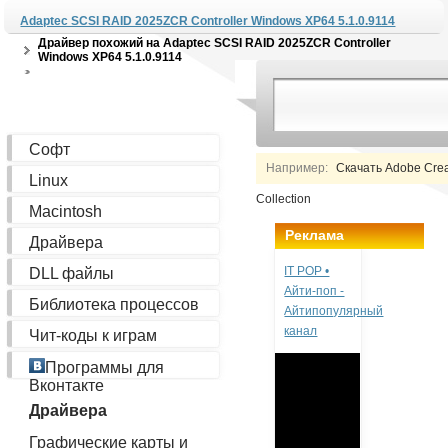
Adaptec SCSI RAID 2025ZCR Controller Windows XP64 5.1.0.9114
Драйвер похожий на
Adaptec SCSI RAID 2025ZCR Controller
Windows XP64 5.1.0.9114
Софт
Например:
Скачать Adobe Creat
Linux
Collection
Macintosh
Реклама
Драйвера
IT POP •
DLL файлы
Айти-поп -
Библиотека процессов
Айтипопулярный
канал
Чит-коды к играм
Программы для
Вконтакте
Драйвера
Графические карты и