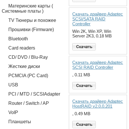
Материнские карты (
Системные платы )
Скачать драйвер Adaptec
SCSI/SATA RAID
TV Тюнеры и похожее
Controller
Прошивки (Firmware)
Win 2K, Win XP, Win
Server 2K3, 0.18 MB
Bluetooth
Card readers
CD/ DVD / Blu-Ray
Скачать драйвер Adaptec
Жесткие диски
SCSI RAID Controller
, 0.11 MB
PCMCIA (PC Card)
USB
PCI / MTD / SCSIAdapter
Скачать драйвер Adaptec
Router / Switch / AP
HostRAID v2.0.0.201
VoIP
, 0.49 MB
Планшеты