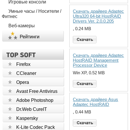
Игровые консоли
Умные часы / Носители /
Скачать драйвер Adaptec
Ultra320 64-bit HostRAID
Фитнес
Drivers Ver. 2.0.0.205
Веб-камеры
, 0.24 MB
Рейтинги
Скачать драйвер Adaptec
HostRAID Management
Firefox
Processor Device
Win XP, 0.52 MB
CCleaner
Opera
Avast Free Antivirus
Скачать драйвер Asus
Adobe Photoshop
Adaptec HostRAID
Dr.Web CureIT
, 0.44 MB
Kaspersky
K-Lite Codec Pack