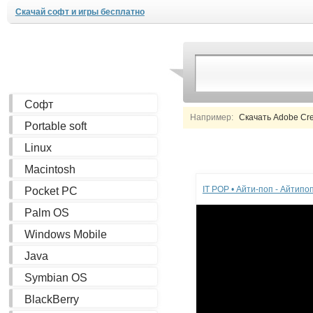
Скачай софт и игры бесплатно
Софт
Например:
Скачать Adobe Creat
Portable soft
Linux
Реклама
Macintosh
IT POP • Айти-поп - Айтип
Pocket PC
Palm OS
Windows Mobile
Java
Symbian OS
BlackBerry