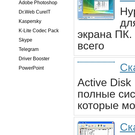
Adobe Photoshop
Hy
Dr.Web CureIT
дл
Kaspersky
K-Lite Codec Pack
экрана ПК.
Skype
всего
Telegram
Driver Booster
Ск
PowerPoint
Active Dis
полные сис
которые мо
Ск