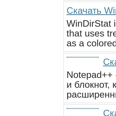
Скачать Win
WinDirStat 
that uses tr
as a colored
Ск
Notepad++ 
и блокнот,
расширенн
Ск