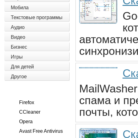
Ск
Мобила
Go
Текстовые программы
ко
Аудио
автоматич
Видео
Бизнес
синхронизи
Игры
Для детей
Ск
Другое
MailWasher
спама и пр
Firefox
почты, кот
CCleaner
Opera
Ск
Avast Free Antivirus