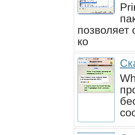
Pr
па
позволяет 
ко
Ск
Wh
пр
бе
со