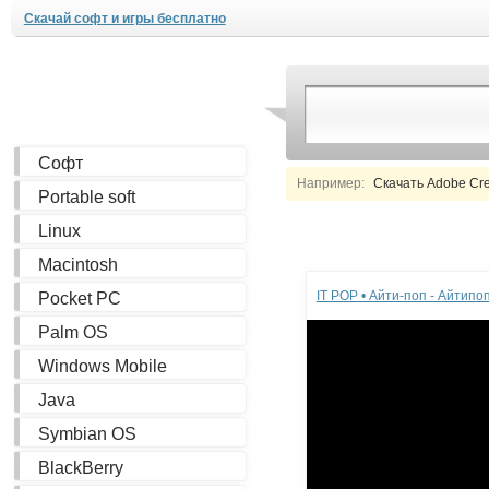
Скачай софт и игры бесплатно
Софт
Например:
Скачать Adobe Creat
Portable soft
Linux
Реклама
Macintosh
IT POP • Айти-поп - Айтип
Pocket PC
Palm OS
Windows Mobile
Java
Symbian OS
BlackBerry