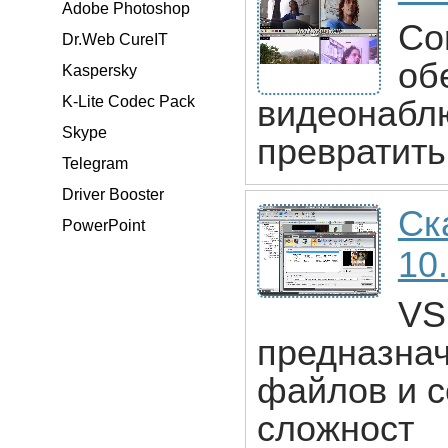
Adobe Photoshop
Co
Dr.Web CureIT
об
Kaspersky
K-Lite Codec Pack
видеонаблю
Skype
превратить
Telegram
Driver Booster
Ск
PowerPoint
10
VS
предназнач
файлов и с
сложност