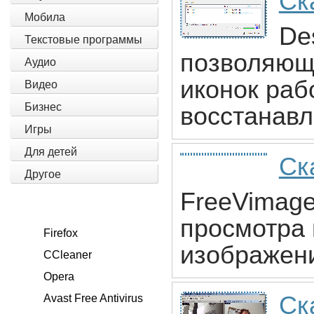
Ск
Мобила
De
Текстовые программы
позволяющ
Аудио
иконок раб
Видео
Бизнес
восстанавл
Игры
Для детей
Ск
Другое
FreeVimage
просмотра 
Firefox
изображени
CCleaner
Opera
Ск
Avast Free Antivirus