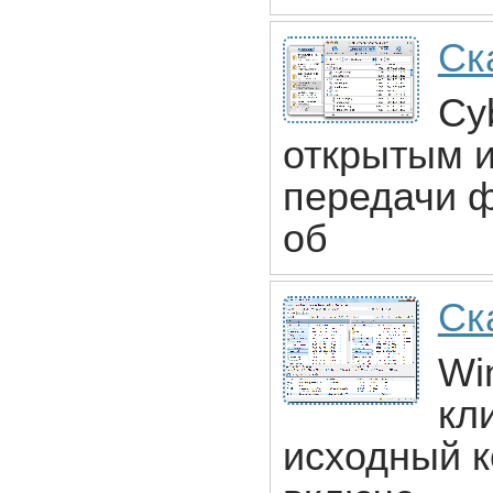
Ск
Cy
открытым и
передачи ф
об
Ск
Wi
кл
исходный к