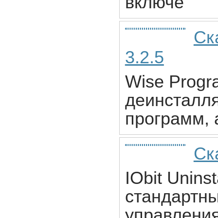
включе
Ск
3.2.5
Wise Progra
деинсталл
программ, 
Ска
IObit Unins
стандартн
управления