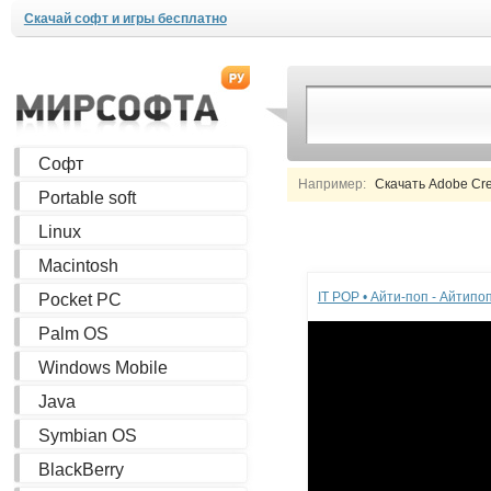
Скачай софт и игры бесплатно
Софт
Например:
Скачать Adobe Creat
Portable soft
Linux
Реклама
Macintosh
IT POP • Айти-поп - Айтип
Pocket PC
Palm OS
Windows Mobile
Java
Symbian OS
BlackBerry