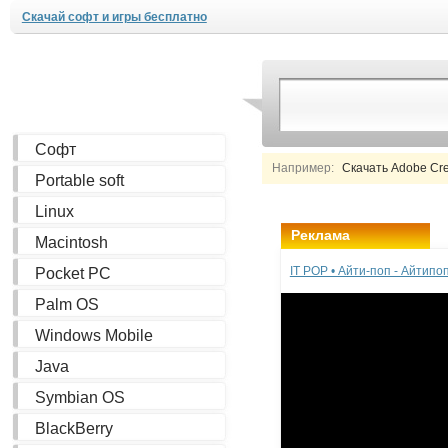
Скачай софт и игры бесплатно
Софт
Например:
Скачать Adobe Creat
Portable soft
Linux
Реклама
Macintosh
IT POP • Айти-поп - Айтип
Pocket PC
Palm OS
Windows Mobile
Java
Symbian OS
BlackBerry