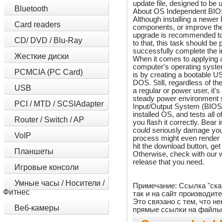
update file, designed to b
Bluetooth
About OS Independent BIO
Although installing a newer
Card readers
components, or improve the d
upgrade is recommended to b
CD/ DVD / Blu-Ray
to that, this task should 
successfully complete the ins
Жесткие диски
When it comes to applying a
computer's operating syst
PCMCIA (PC Card)
is by creating a bootable US
DOS. Still, regardless of t
USB
a regular or power user, it
steady power environment 
PCI / MTD / SCSIAdapter
Input/Output System (BIOS) 
installed OS, and tests al
Router / Switch / AP
you flash it correctly. Bear 
could seriously damage your
VoIP
process might even render i
hit the download button, ge
Планшеты
Otherwise, check with our w
release that you need.
Игровые консоли
Умные часы / Носители /
Примечание: Ссылка "ска
Фитнес
так и на сайт производит
Это связано с тем, что 
Веб-камеры
прямые ссылки на файлы