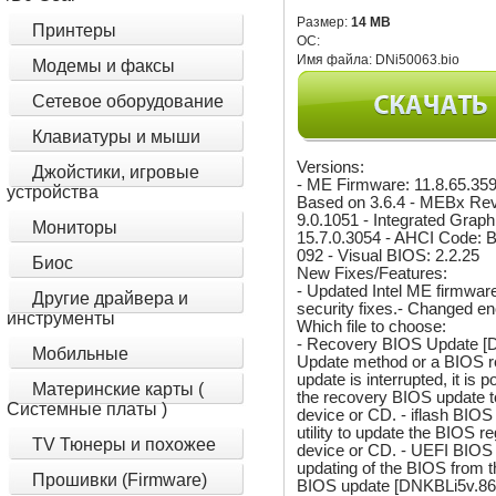
Размер:
14 MB
Принтеры
ОС:
Имя файла:
DNi50063.bio
Модемы и факсы
Сетевое оборудование
Клавиатуры и мыши
Versions:
Джойстики, игровые
- ME Firmware: 11.8.65.35
устройства
Based on 3.6.4 - MEBx Rev
9.0.1051 - Integrated Grap
Мониторы
15.7.0.3054 - AHCI Code: 
092 - Visual BIOS: 2.2.25
Биос
New Fixes/Features:
- Updated Intel ME firmware
Другие драйвера и
security fixes.- Changed en
инструменты
Which file to choose:
- Recovery BIOS Update [DN
Мобильные
Update method or a BIOS re
update is interrupted, it is
Материнские карты (
the recovery BIOS update to
Системные платы )
device or CD. - iflash BI
utility to update the BIOS r
TV Тюнеры и похожее
device or CD. - UEFI BIOS
updating of the BIOS from t
Прошивки (Firmware)
BIOS update [DNKBLi5v.86A