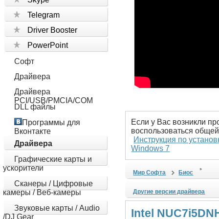
Telegram
Driver Booster
PowerPoint
Софт
Драйвера
Драйвера
PCI/USB/PMCIA/COM
DLL файлы
Если у Вас возникли пр
Программы для
воспользоваться общей
Вконтакте
Инструкция по установ
Драйвера
Windows 7
Графические карты и
ускорители
Мир Софта
Биос
Сканеры / Цифровые
камеры / Веб-камеры
Другие версии драйвера
Звуковые карты / Audio
Intel NUC7i5DN
/DJ Gear