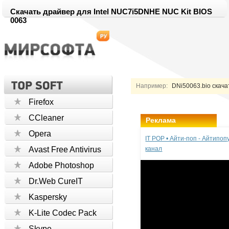
Скачать драйвер для Intel NUC7i5DNHE NUC Kit BIOS
0063
Например:
DNi50063.bio скача
Firefox
CCleaner
Реклама
Opera
IT POP • Айти-поп - Айтипо
Avast Free Antivirus
канал
Adobe Photoshop
Dr.Web CureIT
Kaspersky
K-Lite Codec Pack
Skype