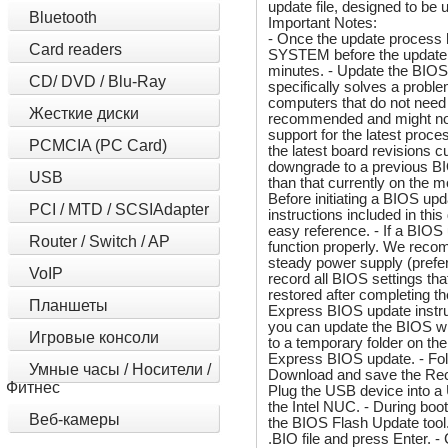
update file, designed to b
Bluetooth
Important Notes:
- Once the update proc
Card readers
SYSTEM before the update i
minutes. - Update the BIOS
CD/ DVD / Blu-Ray
specifically solves a pro
computers that do not need 
Жесткие диски
recommended and might not 
support for the latest proce
PCMCIA (PC Card)
the latest board revisions c
downgrade to a previous BI
USB
than that currently on the 
Before initiating a BIOS upd
PCI / MTD / SCSIAdapter
instructions included in thi
easy reference. - If a BIOS
Router / Switch / AP
function properly. We reco
steady power supply (prefe
VoIP
record all BIOS settings th
restored after completing t
Планшеты
Express BIOS update instruc
you can update the BIOS wh
Игровые консоли
to a temporary folder on the
Express BIOS update. - Foll
Умные часы / Носители /
Download and save the Reco
Фитнес
Plug the USB device into a U
the Intel NUC. - During boo
Веб-камеры
the BIOS Flash Update tool.
.BIO file and press Enter. 