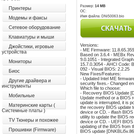
Размер:
14 MB
Принтеры
ОС:
Имя файла:
DNi50063.bio
Модемы и факсы
Сетевое оборудование
Клавиатуры и мыши
Versions:
Джойстики, игровые
- ME Firmware: 11.8.65.35
устройства
Based on 3.6.4 - MEBx Rev
9.0.1051 - Integrated Grap
Мониторы
15.7.0.3054 - AHCI Code: 
092 - Visual BIOS: 2.2.25
Биос
New Fixes/Features:
- Updated Intel ME firmware
Другие драйвера и
security fixes.- Changed en
инструменты
Which file to choose:
- Recovery BIOS Update [DN
Мобильные
Update method or a BIOS re
update is interrupted, it is
Материнские карты (
the recovery BIOS update to
Системные платы )
device or CD. - iflash BI
utility to update the BIOS r
TV Тюнеры и похожее
device or CD. - UEFI BIOS
updating of the BIOS from t
Прошивки (Firmware)
BIOS update [DNKBLi5v.86A