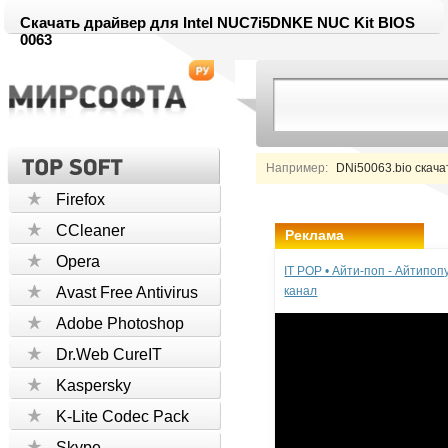
Скачать драйвер для Intel NUC7i5DNKE NUC Kit BIOS
0063
Например:
DNi50063.bio скача
Firefox
CCleaner
Реклама
Opera
IT POP • Айти-поп - Айтипо
Avast Free Antivirus
канал
Adobe Photoshop
Dr.Web CureIT
Kaspersky
K-Lite Codec Pack
Skype