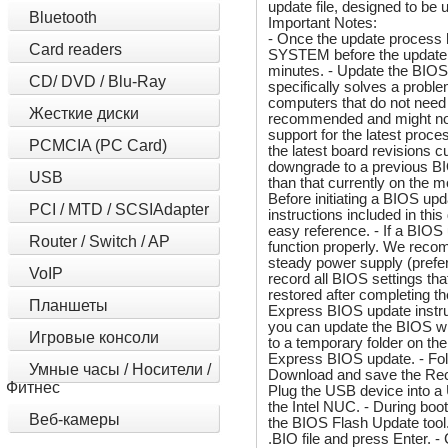
update file, designed to b
Bluetooth
Important Notes:
- Once the update proc
Card readers
SYSTEM before the update i
minutes. - Update the BIOS
CD/ DVD / Blu-Ray
specifically solves a pro
computers that do not need 
Жесткие диски
recommended and might not 
support for the latest proce
PCMCIA (PC Card)
the latest board revisions c
downgrade to a previous BI
USB
than that currently on the 
Before initiating a BIOS upd
PCI / MTD / SCSIAdapter
instructions included in thi
easy reference. - If a BIOS
Router / Switch / AP
function properly. We reco
steady power supply (prefe
VoIP
record all BIOS settings th
restored after completing t
Планшеты
Express BIOS update instruc
you can update the BIOS wh
Игровые консоли
to a temporary folder on the
Express BIOS update. - Foll
Умные часы / Носители /
Download and save the Reco
Фитнес
Plug the USB device into a U
the Intel NUC. - During boo
Веб-камеры
the BIOS Flash Update tool.
.BIO file and press Enter. 