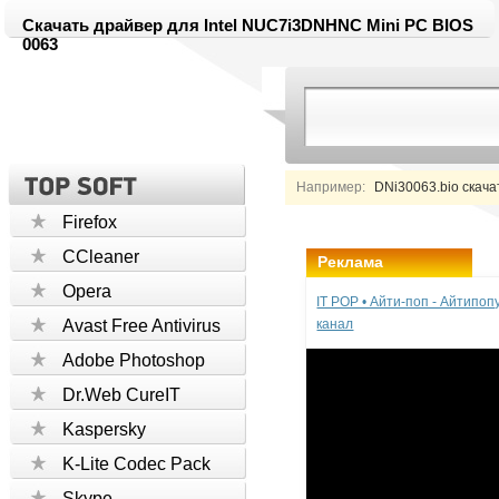
Скачать драйвер для Intel NUC7i3DNHNC Mini PC BIOS
0063
Например:
DNi30063.bio скача
Firefox
CCleaner
Реклама
Opera
IT POP • Айти-поп - Айтипо
Avast Free Antivirus
канал
Adobe Photoshop
Dr.Web CureIT
Kaspersky
K-Lite Codec Pack
Skype