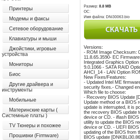
Размер:
8.8 MB
Принтеры
ОС:
Имя файла:
DNi30063.bio
Модемы и факсы
Сетевое оборудование
Клавиатуры и мыши
Versions:
Джойстики, игровые
- ROM Image Checksum: 
устройства
11.8.65.3590- EC Firmware
Integrated Graphics Option
Мониторы
9.0.1066 - SATA RAID Opti
AHCI_14 - LAN Option ROM:
Биос
New Fixes/Features:
- Updated Intel ME firmware
Другие драйвера и
security fixes.- Changed en
инструменты
Which file to choose:
- Recovery BIOS Update [DN
Мобильные
Update method or a BIOS re
update is interrupted, it is
Материнские карты (
the recovery BIOS update to
Системные платы )
device or CD. - iflash BI
utility to update the BIOS r
TV Тюнеры и похожее
device or CD. - UEFI BIOS
updating of the BIOS from t
Прошивки (Firmware)
BIOS update [DNKBLi30.86A