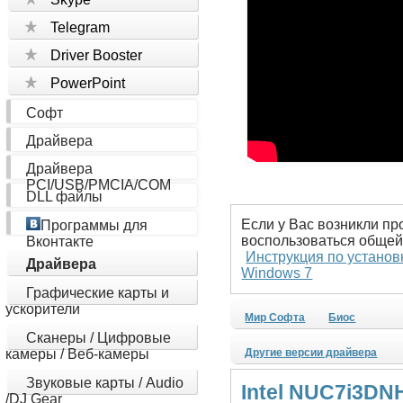
Telegram
Driver Booster
PowerPoint
Софт
Драйвера
Драйвера
PCI/USB/PMCIA/COM
DLL файлы
Если у Вас возникли пр
Программы для
воспользоваться общей
Вконтакте
Инструкция по установ
Драйвера
Windows 7
Графические карты и
ускорители
Мир Софта
Биос
Сканеры / Цифровые
камеры / Веб-камеры
Другие версии драйвера
Звуковые карты / Audio
Intel NUC7i3DN
/DJ Gear