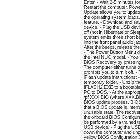
Enter. - Wait 2-5 minutes f
Restart the computer. Pow
Update allows you to updat
the operating system loads
feature. - Download and sa
device. - Plug the USB devi
off (not in Hibernate or Sl
system emits three short 
into the front panel audio ja
After the beeps, release th
- The Power Button Menu di
the Intel NUC model. - You
BIOS Recovery by pressing F
The computer either turns o
prompts you to turn it off.
iFlash update instructions: 
temporary folder. - Unzip th
IFLASH2.EXE to a bootable 
PC to DOS. - At the approp
/pf XXX.BIO (where XXX.BIO 
BIOS update process. BIOS 
that a BIOS update is interr
unusable state. The recove
the onboard BIOS Configur
be performed by a trained te
USB device. - Plug the USB 
down the computer and unp
yellow BIOS Configuration J