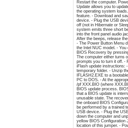
Restart the computer. Pow
Update allows you to updat
the operating system loads
feature. - Download and sa
device. - Plug the USB devi
off (not in Hibernate or Sl
system emits three short 
into the front panel audio ja
After the beeps, release th
- The Power Button Menu di
the Intel NUC model. - You
BIOS Recovery by pressing F
The computer either turns o
prompts you to turn it off.
iFlash update instructions: 
temporary folder. - Unzip th
IFLASH2.EXE to a bootable 
PC to DOS. - At the approp
/pf XXX.BIO (where XXX.BIO 
BIOS update process. BIOS 
that a BIOS update is interr
unusable state. The recove
the onboard BIOS Configur
be performed by a trained te
USB device. - Plug the USB 
down the computer and unp
yellow BIOS Configuration J
location of this jumper. - P