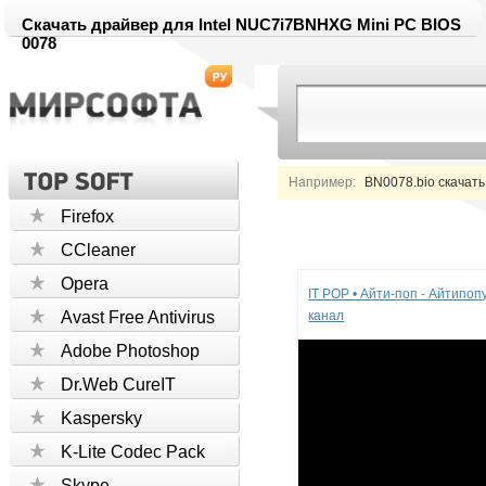
Скачать драйвер для Intel NUC7i7BNHXG Mini PC BIOS
0078
Например:
BN0078.bio скачать
Firefox
CCleaner
Реклама
Opera
IT POP • Айти-поп - Айтипо
Avast Free Antivirus
канал
Adobe Photoshop
Dr.Web CureIT
Kaspersky
K-Lite Codec Pack
Skype