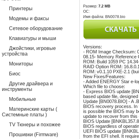
Размер:
7.2 MB
Принтеры
ОС:
Имя файла:
BN0078.bio
Модемы и факсы
Сетевое оборудование
Клавиатуры и мыши
Versions:
Джойстики, игровые
- ROM Image Checksum: 0x
устройства
08.15- Memory Reference C
ROM: Build 1059 PC 14.34-
Мониторы
RAID Option ROM: 16.8.0.
ROM: v0.1.10 PXE-2.1 (buil
Биос
New Fixes/Features:
- Added ENERGY Star e-logo
Другие драйвера и
Which file to choose:
инструменты
- Express BIOS update [BN
based update file, design
Мобильные
Update [BN0078.BIO] - A .B
BIOS recovery process. In th
Материнские карты (
is possible the BIOS may be
Системные платы )
update to recover from this 
BIOS Update [BNKBL357.86A
TV Тюнеры и похожее
BIOS regardless of operatin
UEFI BIOS update [BNKBL35
Прошивки (Firmware)
from the EFI shell. It requi