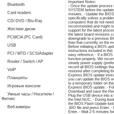
Important Notes:
Bluetooth
- Once the update proc
SYSTEM before the update i
Card readers
minutes. - Update the BIOS
specifically solves a pro
CD/ DVD / Blu-Ray
computers that do not need 
recommended and might not 
Жесткие диски
support for the latest proce
the latest board revisions c
PCMCIA (PC Card)
downgrade to a previous BI
than that currently on the 
USB
Before initiating a BIOS upd
instructions included in thi
PCI / MTD / SCSIAdapter
easy reference. - If a BIOS
function properly. We reco
Router / Switch / AP
steady power supply (prefe
record all BIOS settings th
VoIP
restored after completing t
Express BIOS update instruc
Планшеты
you can update the BIOS wh
to a temporary folder on the
Игровые консоли
Express BIOS update. - Foll
Download and save the Reco
Умные часы / Носители /
Plug the USB device into a U
Фитнес
the Intel NUC. - During boo
the BIOS Flash Update tool.
Веб-камеры
.BIO file and press Enter. 
Enter. - Wait 2-5 minutes f