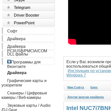
Telegram
Driver Booster
PowerPoint
Софт
Драйвера
Драйвера
PCI/USB/PMCIA/COM
DLL файлы
Если у Вас возникли пр
Программы для
воспользоваться общей
Вконтакте
Инструкция по установ
Драйвера
Windows 7
Графические карты и
ускорители
Мир Софта
Биос
Сканеры / Цифровые
камеры / Веб-камеры
Другие версии драйвера
Звуковые карты / Audio
Intel NUC7i7BN
/DJ Gear