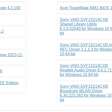
ware 4.2.100
Acer TravelMate 8481 BIOS 
Sony VAIO SVF15214CXB
Shared Library Utility
6.1.0.02040 for Windows 10 
6.2
bit
Sony VAIO SVF15214CXB In
NFC Driver 1.1.1.3 for Wind
10 64-bit
view 2023-11-
Sony VAIO SVF15214CXB
Realtek Audio Driver 6.0.1.7
.6
for Windows 10 64-bit
EE Edition
Sony VAIO SVF15214CXB
Broadcom WLAN Driver
6.30.223.263 for Windows 10
bit