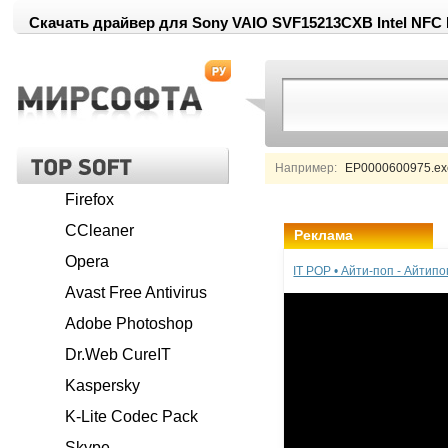
Скачать драйвер для Sony VAIO SVF15213CXB Intel NFC Dri
Например:
EP0000600975.exe
Firefox
CCleaner
Реклама
Opera
IT POP • Айти-поп - Айтип
Avast Free Antivirus
Adobe Photoshop
Dr.Web CureIT
Kaspersky
K-Lite Codec Pack
Skype