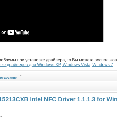
проблемы при установке драйвера, то Вы можете воспользов
вке драйверов для Windows XP, Windows Vista, Windows 7
орудование
5213CXB Intel NFC Driver 1.1.1.3 for Win
xe