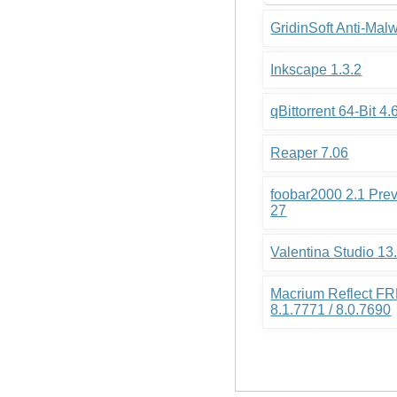
GridinSoft Anti-Mal
Inkscape 1.3.2
qBittorrent 64-Bit 4.
Reaper 7.06
foobar2000 2.1 Pre
27
Valentina Studio 13
Macrium Reflect FR
8.1.7771 / 8.0.7690