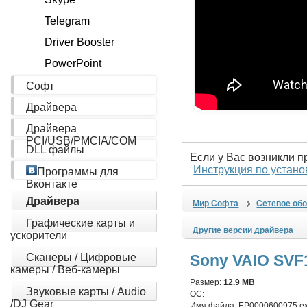
Telegram
Driver Booster
PowerPoint
Софт
Драйвера
Драйвера
PCI/USB/PMCIA/COM
DLL файлы
Если у Вас возникли 
Инструкция по устано
Программы для
Вконтакте
Драйвера
Мир Софта
Сетевое об
Графические карты и
Другие версии драйвера
ускорители
Сканеры / Цифровые
Sony VAIO SVF1
камеры / Веб-камеры
Размер:
12.9 MB
Звуковые карты / Audio
ОС:
/DJ Gear
Имя файла:
EP0000600975.e