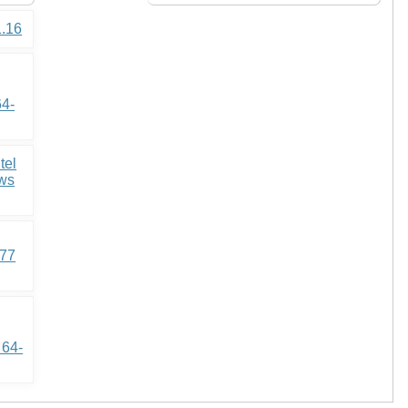
1.16
64-
tel
ows
177
 64-