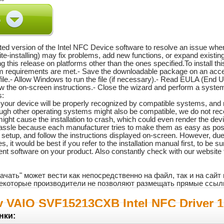
pdated version of the Intel NFC Device software to resolve an issue wh
rite-installing) may fix problems, add new functions, or expand exis
this release on platforms other than the ones specified.To install th
em requirements are met.- Save the downloadable package on an acces
ile.- Allow Windows to run the file (if necessary).- Read EULA (End 
low the on-screen instructions.- Close the wizard and perform a syste
s:
e, your device will be properly recognized by compatible systems, and
ough other operating systems might also be compatible, we do not re
ight cause the installation to crash, which could even render the dev
assle because each manufacturer tries to make them as easy as possi
 setup, and follow the instructions displayed on-screen. However, du
, it would be best if you refer to the installation manual first, to be 
ent software on your product. Also constantly check with our website t
ачать" может вести как непосредственно на файл, так и на сай
 некоторые производители не позволяют размещать прямые ссыл
 VAIO SVF15213CXB Intel NFC Driver 1.
нки: