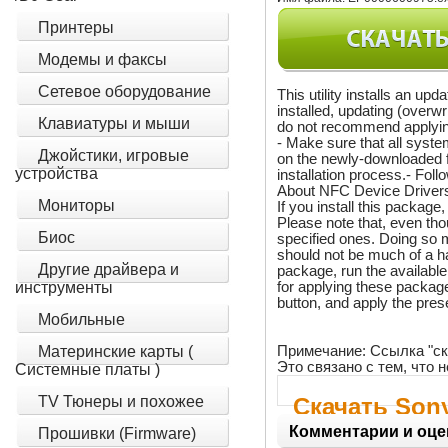
Принтеры
Модемы и факсы
Сетевое оборудование
This utility installs an u
installed, updating (overw
Клавиатуры и мыши
do not recommend applying 
- Make sure that all syst
Джойстики, игровые
on the newly-downloaded f
устройства
installation process.- Fol
About NFC Device Driver
Мониторы
If you install this packag
Please note that, even th
Биос
specified ones. Doing so m
should not be much of a h
Другие драйвера и
package, run the available
for applying these packages
инструменты
button, and apply the pres
Мобильные
Примечание: Ссылка "ск
Материнские карты (
Это связано с тем, что
Системные платы )
TV Тюнеры и похожее
Скачать Sony
Комментарии и оце
Прошивки (Firmware)