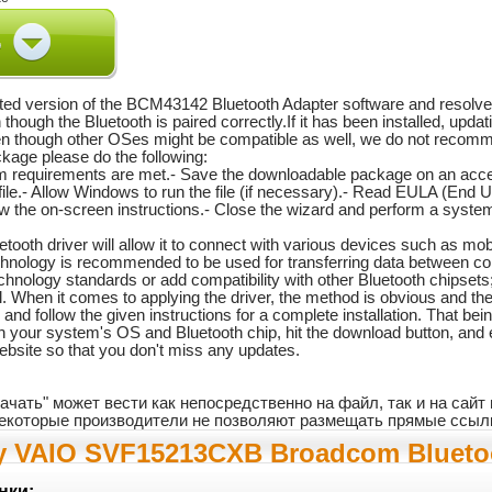
pdated version of the BCM43142 Bluetooth Adapter software and resolv
hough the Bluetooth is paired correctly.If it has been installed, updat
n though other OSes might be compatible as well, we do not recomme
ackage please do the following:
em requirements are met.- Save the downloadable package on an acces
ile.- Allow Windows to run the file (if necessary).- Read EULA (End 
low the on-screen instructions.- Close the wizard and perform a system
uetooth driver will allow it to connect with various devices such as m
chnology is recommended to be used for transferring data between co
technology standards or add compatibility with other Bluetooth chipsets
l. When it comes to applying the driver, the method is obvious and th
and follow the given instructions for a complete installation. That bein
 your system's OS and Bluetooth chip, hit the download button, and e
ebsite so that you don't miss any updates.
ачать" может вести как непосредственно на файл, так и на сай
 некоторые производители не позволяют размещать прямые ссыл
 VAIO SVF15213CXB Broadcom Bluetoot
нки: