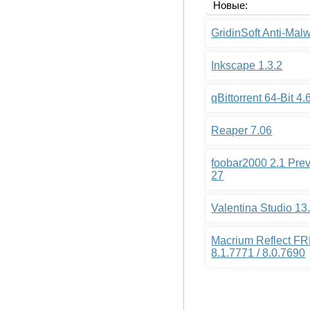
Новые:
GridinSoft Anti-Mal
Inkscape 1.3.2
qBittorrent 64-Bit 4.
Reaper 7.06
foobar2000 2.1 Pre
27
Valentina Studio 13
Macrium Reflect FR
8.1.7771 / 8.0.7690