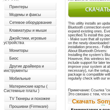
Принтеры
Модемы и факсы
Сетевое оборудование
This utility installs an u
Bluetooth connection even t
Клавиатуры и мыши
expand existing ones. Eve
specified.To install this p
Джойстики, игровые
- Make sure that all syst
устройства
on the newly-downloaded f
installation process.- Fol
Мониторы
About Bluetooth Drivers:
Installing the system's Bl
Биос
However, this wireless te
include support for later 
Другие драйвера и
improve your system at al
necessary), run the setup, 
инструменты
package is compatible with
regularly check with our w
Мобильные
Материнские карты (
Примечание: Ссылка "ск
Системные платы )
Это связано с тем, что
TV Тюнеры и похожее
Скачать Sony
Прошивки (Firmware)
Комментарии и оце