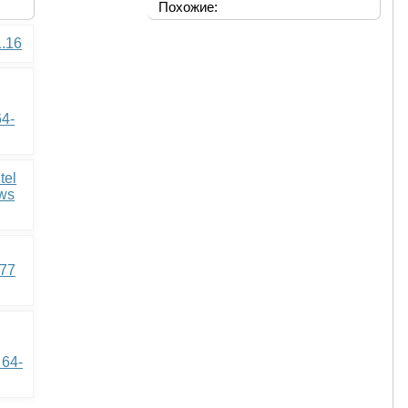
Похожие:
1.16
64-
tel
ows
177
 64-