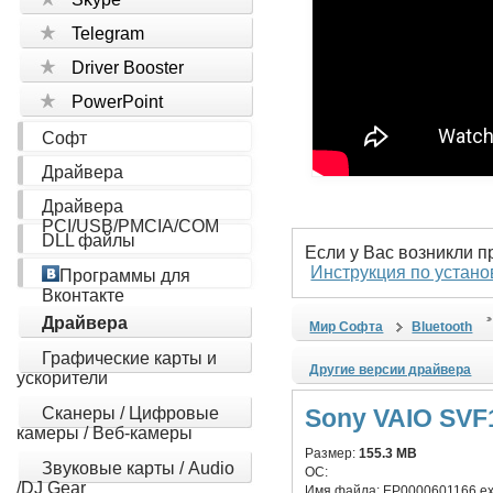
Telegram
Driver Booster
PowerPoint
Софт
Драйвера
Драйвера
PCI/USB/PMCIA/COM
DLL файлы
Если у Вас возникли 
Инструкция по устано
Программы для
Вконтакте
Драйвера
Мир Софта
Bluetooth
Графические карты и
Другие версии драйвера
ускорители
Сканеры / Цифровые
Sony VAIO SVF1
камеры / Веб-камеры
Размер:
155.3 MB
Звуковые карты / Audio
ОС:
/DJ Gear
Имя файла:
EP0000601166.e