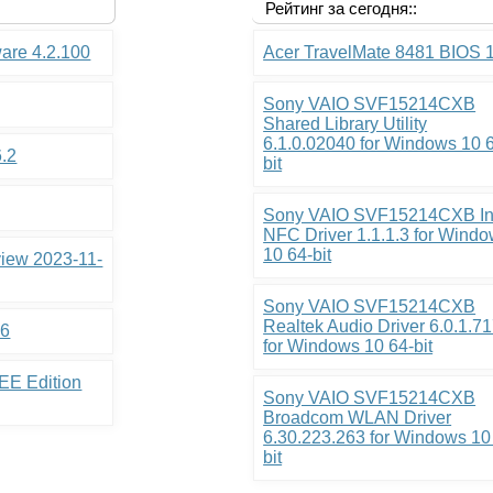
Рейтинг за сегодня::
ware 4.2.100
Acer TravelMate 8481 BIOS 
Sony VAIO SVF15214CXB
Shared Library Utility
6.1.0.02040 for Windows 10 
6.2
bit
Sony VAIO SVF15214CXB In
NFC Driver 1.1.1.3 for Wind
10 64-bit
view 2023-11-
Sony VAIO SVF15214CXB
Realtek Audio Driver 6.0.1.7
.6
for Windows 10 64-bit
EE Edition
Sony VAIO SVF15214CXB
Broadcom WLAN Driver
6.30.223.263 for Windows 10
bit