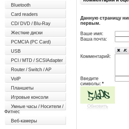
8.1 64-bit
Bluetooth
Card readers
Данную страницу ни
первым.
CD/ DVD / Blu-Ray
Жесткие диски
Ваше имя:
Ваша почта:
PCMCIA (PC Card)
USB
Комментарий:
PCI / MTD / SCSIAdapter
Router / Switch / AP
Введите
VoIP
символы:
*
Планшеты
Игровые консоли
Обновить
Умные часы / Носители /
Фитнес
Веб-камеры