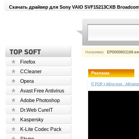
Скачать драйвер для Sony VAIO SVF15213CXB Broadcom Blu
Например:
EP0000601166.exe
Firefox
CCleaner
Реклама
Opera
IT POP • Айти-поп - Айтип
Avast Free Antivirus
Adobe Photoshop
Dr.Web CureIT
Kaspersky
K-Lite Codec Pack
Skype