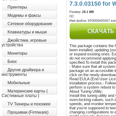
7.3.0.03150 for 
Принтеры
Размер:
28.1 MB
Модемы и факсы
ОС:
Имя файла:
EP0000605007.ex
Сетевое оборудование
Клавиатуры и мыши
Джойстики, игровые
устройства
This package contains the fil
been installed, updating (ov
Мониторы
or expand existing ones. E
do not recommend applying 
Биос
specified.To install this pa
- Make sure that all syste
Другие драйвера и
package on an accessible l
инструменты
click on the newly-downloade
Read EULA (End User Licen
Мобильные
installation process.- Follo
perform a system reboot to 
Материнские карты (
About Tuning Utility:
Install this tuning utility a
Системные платы )
overclocking values, such
speeds, and monitor temper
TV Тюнеры и похожее
that you're supposed to tw
changing configurations to 
Прошивки (Firmware)