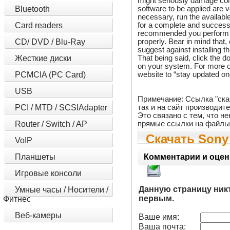
might seriously damage com
software to be applied are v
Bluetooth
necessary, run the available
for a complete and successful
Card readers
recommended you perform a 
properly. Bear in mind that
CD/ DVD / Blu-Ray
suggest against installing t
That being said, click the d
Жесткие диски
on your system. For more o
website to “stay updated on
PCMCIA (PC Card)
USB
Примечание: Ссылка "ска
так и на сайт производит
PCI / MTD / SCSIAdapter
Это связано с тем, что 
прямые ссылки на файлы
Router / Switch / AP
Скачать Sony
VoIP
Utility 7.3.0.
Планшеты
Комментарии и оцен
Игровые консоли
Данную страницу ник
Умные часы / Носители /
первым.
Фитнес
Веб-камеры
Ваше имя:
Ваша почта: