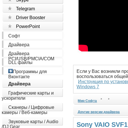
Telegram
Driver Booster
PowerPoint
Софт
Драйвера
Драйвера
PCI/USB/PMCIA/COM
DLL файлы
Если у Вас возникли пр
Программы для
воспользоваться общей
Вконтакте
Инструкция по установ
Драйвера
Windows 7
Графические карты и
ускорители
Мир Софта
Сканеры / Цифровые
камеры / Веб-камеры
Другие версии драйвера
Звуковые карты / Audio
Sony VAIO SVF1
/DJ Gear