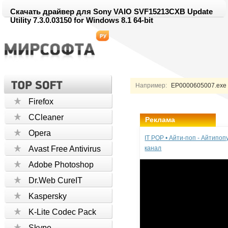
Скачать драйвер для Sony VAIO SVF15213CXB Update
Utility 7.3.0.03150 for Windows 8.1 64-bit
Например:
EP0000605007.exe 
Firefox
CCleaner
Реклама
Opera
IT POP • Айти-поп - Айтипо
Avast Free Antivirus
канал
Adobe Photoshop
Dr.Web CureIT
Kaspersky
K-Lite Codec Pack
Skype