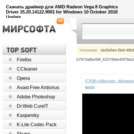
Скачать драйвер для AMD Radeon Vega 8 Graphics
Driver 25.20.14122.9001 for Windows 10 October 2018
Update
Например:
cbc0e5ee-f3e0-48b
Firefox
b7973a8be58f_62574bbe40f79acd
CCleaner
Реклама
Opera
IT POP • Айти-поп - Айтипо
Avast Free Antivirus
канал
Adobe Photoshop
Dr.Web CureIT
Kaspersky
K-Lite Codec Pack
Skype