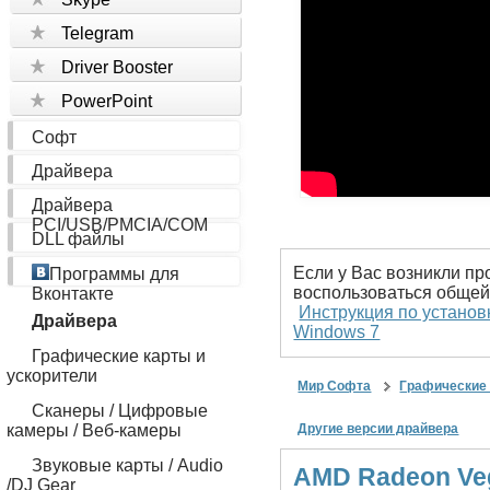
Telegram
Driver Booster
PowerPoint
Софт
Драйвера
Драйвера
PCI/USB/PMCIA/COM
DLL файлы
Если у Вас возникли пр
Программы для
воспользоваться общей
Вконтакте
Инструкция по установ
Драйвера
Windows 7
Графические карты и
ускорители
Мир Софта
Графические 
Сканеры / Цифровые
камеры / Веб-камеры
Другие версии драйвера
Звуковые карты / Audio
AMD Radeon Veg
/DJ Gear