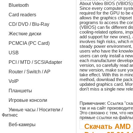
About Video BIOS (VBIOS)
Bluetooth
Since every computer syste
required for the GPU to be 
Card readers
allows the graphics chipset 
programs to access the co
CD/ DVD / Blu-Ray
(VBIOS) can fix different d
cooling-related options, im
Жесткие диски
add support for new ones),
involves high risks, which 
PCMCIA (PC Card)
steady power environment, 
users who have the knowled
USB
users can only install a new
each manufacturer develope
PCI / MTD / SCSIAdapter
version, so carefully read a
new version, make sure yo
Router / Switch / AP
take effect. With this in mi
method, download the packa
VoIP
updated graphics card. Mor
don't miss a single new rel
Планшеты
Игровые консоли
Примечание: Ссылка "ска
так и на сайт производит
Умные часы / Носители /
Это связано с тем, что 
Фитнес
прямые ссылки на файлы
Веб-камеры
Скачать AMD 