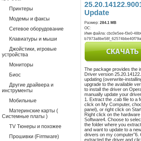
25.20.14122.900
Принтеры
Update
Модемы и факсы
Размер:
284.1 MB
ОС:
Сетевое оборудование
Имя файла:
cbc0e5ee-f3e0-48b
Клавиатуры и мыши
b7973a8be58f_62574bbe40f79a
Джойстики, игровые
устройства
Мониторы
The package provides the i
Driver version 25.20.14122.9
Биос
updating (overwrite-installi
upgrade to the available ve
Другие драйвера и
to install the driver on Ope
инструменты
manually update your driver,
1. Extract the .cab file to 
Мобильные
click on My Computer, choo
panel), or right click on S
Материнские карты (
Right click on the hardwar
Системные платы )
Software4. Choose to select
the folder where you extract
TV Тюнеры и похожее
and want to update to a newe
drivers on my computer"6. 
Прошивки (Firmware)
extracted the driver and cl