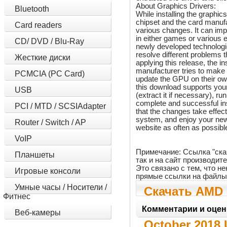
About Graphics Drivers:
Bluetooth
While installing the graphic
chipset and the card manufa
Card readers
various changes. It can im
in either games or various e
CD/ DVD / Blu-Ray
newly developed technologi
resolve different problems
Жесткие диски
applying this release, the i
manufacturer tries to make
PCMCIA (PC Card)
update the GPU on their ow
this download supports your
USB
(extract it if necessary), ru
complete and successful in
PCI / MTD / SCSIAdapter
that the changes take effect
system, and enjoy your new
Router / Switch / AP
website as often as possible
VoIP
Примечание: Ссылка "ска
Планшеты
так и на сайт производит
Это связано с тем, что 
Игровые консоли
прямые ссылки на файлы
Умные часы / Носители /
Скачать AMD 
Фитнес
Driver 25.20.
Комментарии и оцен
Веб-камеры
October 2018 