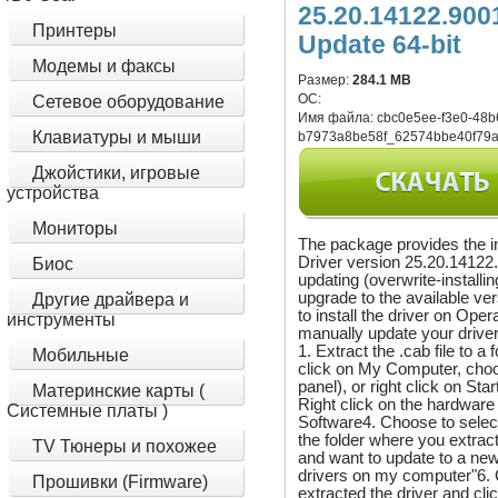
25.20.14122.900
Принтеры
Update 64-bit
Модемы и факсы
Размер:
284.1 MB
ОС:
Сетевое оборудование
Имя файла:
cbc0e5ee-f3e0-48b
Клавиатуры и мыши
b7973a8be58f_62574bbe40f79a
Джойстики, игровые
устройства
Мониторы
The package provides the i
Driver version 25.20.14122.9
Биос
updating (overwrite-installi
upgrade to the available ve
Другие драйвера и
to install the driver on Ope
инструменты
manually update your driver,
1. Extract the .cab file to 
Мобильные
click on My Computer, choo
panel), or right click on S
Материнские карты (
Right click on the hardwar
Системные платы )
Software4. Choose to select
the folder where you extract
TV Тюнеры и похожее
and want to update to a newe
drivers on my computer"6. 
Прошивки (Firmware)
extracted the driver and cl