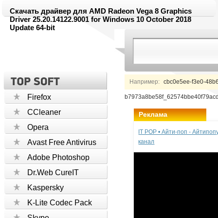
Скачать драйвер для AMD Radeon Vega 8 Graphics
Driver 25.20.14122.9001 for Windows 10 October 2018
Update 64-bit
Например:
cbc0e5ee-f3e0-48b
Firefox
b7973a8be58f_62574bbe40f79acd
CCleaner
Реклама
Opera
IT POP • Айти-поп - Айтипо
Avast Free Antivirus
канал
Adobe Photoshop
Dr.Web CureIT
Kaspersky
K-Lite Codec Pack
Skype