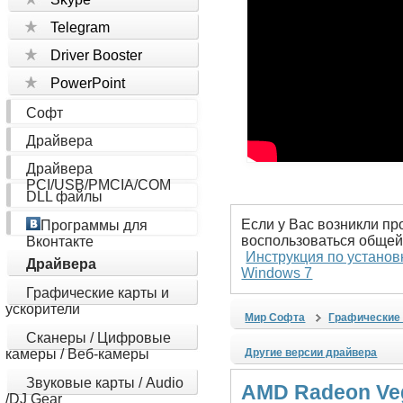
Telegram
Driver Booster
PowerPoint
Софт
Драйвера
Драйвера
PCI/USB/PMCIA/COM
DLL файлы
Если у Вас возникли пр
Программы для
воспользоваться общей
Вконтакте
Инструкция по установ
Драйвера
Windows 7
Графические карты и
ускорители
Мир Софта
Графические 
Сканеры / Цифровые
камеры / Веб-камеры
Другие версии драйвера
Звуковые карты / Audio
AMD Radeon Veg
/DJ Gear