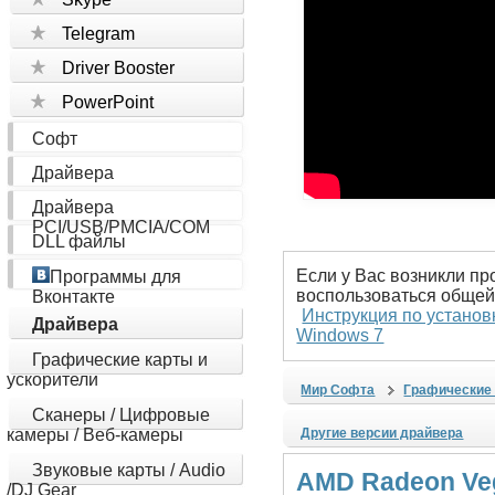
Telegram
Driver Booster
PowerPoint
Софт
Драйвера
Драйвера
PCI/USB/PMCIA/COM
DLL файлы
Если у Вас возникли пр
Программы для
воспользоваться общей
Вконтакте
Инструкция по установ
Драйвера
Windows 7
Графические карты и
ускорители
Мир Софта
Графические 
Сканеры / Цифровые
камеры / Веб-камеры
Другие версии драйвера
Звуковые карты / Audio
AMD Radeon Veg
/DJ Gear