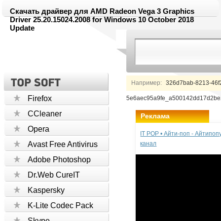
Скачать драйвер для AMD Radeon Vega 3 Graphics
Driver 25.20.15024.2008 for Windows 10 October 2018
Update
Например:
326d7bab-8213-46f
Firefox
5e6aec95a9fe_a500142dd17d2be2
CCleaner
Реклама
Opera
IT POP • Айти-поп - Айтипо
Avast Free Antivirus
канал
Adobe Photoshop
Dr.Web CureIT
Kaspersky
K-Lite Codec Pack
Skype