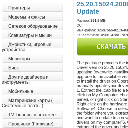
25.20.15024.200
Принтеры
Update
Модемы и факсы
Размер:
291.9 MB
ОС:
Сетевое оборудование
Имя файла:
326d7bab-8213-46f
Клавиатуры и мыши
5e6aec95a9fe_a500142dd17d2b
Джойстики, игровые
устройства
Мониторы
The package provides the i
Driver version 25.20.15024.2
Биос
updating (overwrite-installi
upgrade to the available ve
Другие драйвера и
to install the driver on Ope
инструменты
manually update your driver,
1. Extract the .cab file to 
Мобильные
click on My Computer, choo
panel), or right click on S
Материнские карты (
Right click on the hardwar
Системные платы )
Software4. Choose to select
the folder where you extract
TV Тюнеры и похожее
and want to update to a newe
drivers on my computer"6. 
Прошивки (Firmware)
extracted the driver and cl