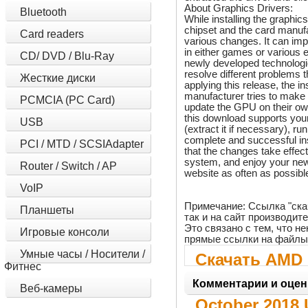
About Graphics Drivers:
Bluetooth
While installing the graphic
chipset and the card manufa
Card readers
various changes. It can im
in either games or various e
CD/ DVD / Blu-Ray
newly developed technologi
resolve different problems
Жесткие диски
applying this release, the i
manufacturer tries to make
PCMCIA (PC Card)
update the GPU on their ow
this download supports your
USB
(extract it if necessary), ru
complete and successful in
PCI / MTD / SCSIAdapter
that the changes take effect
system, and enjoy your new
Router / Switch / AP
website as often as possible
VoIP
Примечание: Ссылка "ска
Планшеты
так и на сайт производит
Это связано с тем, что 
Игровые консоли
прямые ссылки на файлы
Умные часы / Носители /
Скачать AMD 
Фитнес
Driver 25.20.
Комментарии и оцен
Веб-камеры
October 2018