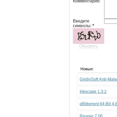
Комментарий:
Введите
символы:
*
Обновить
Новые:
GridinSoft Anti-Mal
Inkscape 1.3.2
qBittorrent 64-Bit 4.
Reaper 7.06