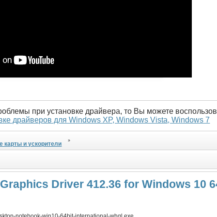
проблемы при установке драйвера, то Вы можете воспользов
вке драйверов для Windows XP, Windows Vista, Windows 7
е карты и ускорители
Graphics Driver 412.36 for Windows 10 6
ktop-notebook-win10-64bit-international-whql.exe