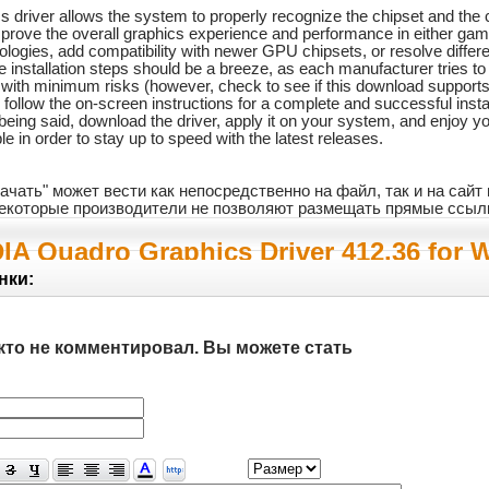
ics driver allows the system to properly recognize the chipset and the
mprove the overall graphics experience and performance in either game
ologies, add compatibility with newer GPU chipsets, or resolve diff
the installation steps should be a breeze, as each manufacturer tries
ith minimum risks (however, check to see if this download supports yo
 follow the on-screen instructions for a complete and successful inst
being said, download the driver, apply it on your system, and enjoy 
e in order to stay up to speed with the latest releases.
ачать" может вести как непосредственно на файл, так и на сай
 некоторые производители не позволяют размещать прямые ссыл
IA Quadro Graphics Driver 412.36 for 
нки:
кто не комментировал. Вы можете стать