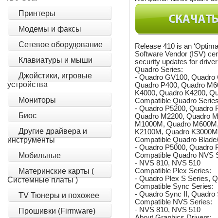
Принтеры
Модемы и факсы
Сетевое оборудование
Release 410 is an ‘Optimal
Software Vendor (ISV) cer
Клавиатуры и мыши
security updates for dr
Quadro Series:
Джойстики, игровые
- Quadro GV100, Quadro 
устройства
Quadro P400, Quadro M6
K4000, Quadro K4200, Q
Мониторы
Compatible Quadro Series
- Quadro P5200, Quadro 
Биос
Quadro M2200, Quadro 
M1000M, Quadro M600M,
Другие драйвера и
K2100M, Quadro K3000M
Compatible Quadro Blade
инструменты
- Quadro P5000, Quadro
Compatible Quadro NVS S
Мобильные
- NVS 810, NVS 510
Compatible Plex Series:
Материнские карты (
- Quadro Plex S Series, Q
Системные платы )
Compatible Sync Series:
- Quadro Sync II, Quadro
TV Тюнеры и похожее
Compatible NVS Series:
- NVS 810, NVS 510
Прошивки (Firmware)
About Graphics Drivers: