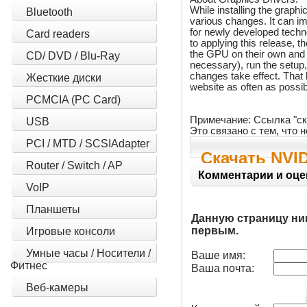
While installing the graph
Bluetooth
various changes. It can i
for newly developed techn
Card readers
to applying this release, 
the GPU on their own and w
CD/ DVD / Blu-Ray
necessary), run the setup,
changes take effect. That 
Жесткие диски
website as often as possibl
PCMCIA (PC Card)
Примечание: Ссылка "ск
USB
Это связано с тем, что
PCI / MTD / SCSIAdapter
Скачать NVID
Router / Switch / AP
Комментарии и оце
VoIP
Планшеты
Данную страницу ни
первым.
Игровые консоли
Умные часы / Носители /
Ваше имя:
Фитнес
Ваша почта:
Веб-камеры