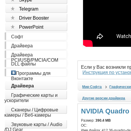
Telegram
Driver Booster
PowerPoint
Софт
Драйвера
Драйвера
PCI/USB/PMCIA/COM
DLL файлы
Если у Вас возникли 
Инструкция по устано
Программы для
Вконтакте
Драйвера
Мир Софта
Графически
Графические карты и
Другие версии драйвера
ускорители
Сканеры / Цифровые
NVIDIA Quadro 
камеры / Веб-камеры
Размер:
390.4 MB
Звуковые карты / Audio
ОС:
/DJ Gear
Имя файла:
412.36-quadro-des