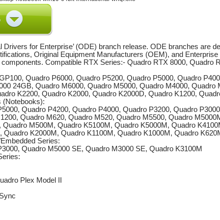
 Drivers for Enterprise’ (ODE) branch release. ODE branches are dedi
tifications, Original Equipment Manufacturers (OEM), and Enterpris
iver components. Compatible RTX Series:- Quadro RTX 8000, Quadr
GP100, Quadro P6000, Quadro P5200, Quadro P5000, Quadro P400
000 24GB, Quadro M6000, Quadro M5000, Quadro M4000, Quadro M
uadro K2200, Quadro K2000, Quadro K2000D, Quadro K1200, Quadr
 (Notebooks):
P5000, Quadro P4200, Quadro P4000, Quadro P3200, Quadro P3000
M1200, Quadro M620, Quadro M520, Quadro M5500, Quadro M500
 Quadro M500M, Quadro K5100M, Quadro K5000M, Quadro K4100M
, Quadro K2000M, Quadro K1100M, Quadro K1000M, Quadro K620
/Embedded Series:
 P3000, Quadro M5000 SE, Quadro M3000 SE, Quadro K3100M
eries:
uadro Plex Model II
 Sync