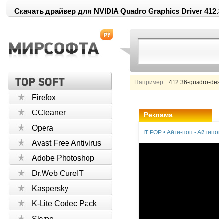
Скачать драйвер для NVIDIA Quadro Graphics Driver 412.3
Например:
412.36-quadro-desk
Firefox
CCleaner
Реклама
Opera
IT POP • Айти-поп - Айтип
Avast Free Antivirus
Adobe Photoshop
Dr.Web CureIT
Kaspersky
K-Lite Codec Pack
Skype