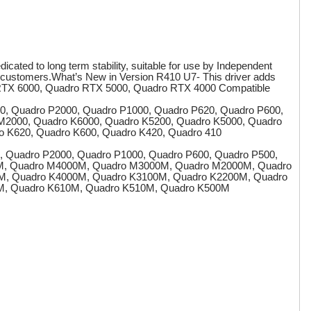
cated to long term stability, suitable for use by Independent
e customers.What’s New in Version R410 U7- This driver adds
o RTX 6000, Quadro RTX 5000, Quadro RTX 4000 Compatible
0, Quadro P2000, Quadro P1000, Quadro P620, Quadro P600,
2000, Quadro K6000, Quadro K5200, Quadro K5000, Quadro
o K620, Quadro K600, Quadro K420, Quadro 410
, Quadro P2000, Quadro P1000, Quadro P600, Quadro P500,
0M, Quadro M4000M, Quadro M3000M, Quadro M2000M, Quadro
, Quadro K4000M, Quadro K3100M, Quadro K2200M, Quadro
M, Quadro K610M, Quadro K510M, Quadro K500M