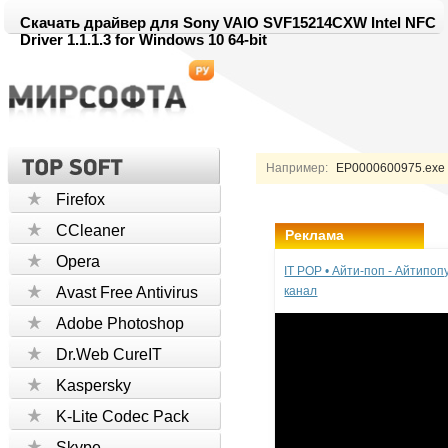
Скачать драйвер для Sony VAIO SVF15214CXW Intel NFC
Driver 1.1.1.3 for Windows 10 64-bit
Например:
EP0000600975.exe 
Firefox
CCleaner
Реклама
Opera
IT POP • Айти-поп - Айтипо
Avast Free Antivirus
канал
Adobe Photoshop
Dr.Web CureIT
Kaspersky
K-Lite Codec Pack
Skype