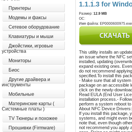
1.1.1.3 for Wind
Принтеры
Размер:
12.9 MB
Модемы и факсы
ОС:
Имя файла:
EP0000600975.ex
Сетевое оборудование
Клавиатуры и мыши
Джойстики, игровые
устройства
This utility installs an upd
an issue where the NFC sett
Мониторы
installed, updating (overwri
expand existing ones. Even
Биос
do not recommend applying 
specified.To install this pa
Другие драйвера и
- Make sure that all syste
инструменты
package on an accessible l
click on the newly-downloade
Мобильные
Read EULA (End User Licen
installation process.- Follo
Материнские карты (
perform a system reboot to 
About NFC Device Drivers:
Системные платы )
If you install this package,
systems, and might even be
TV Тюнеры и похожее
note that, even though oth
not recommend you apply an
Прошивки (Firmware)