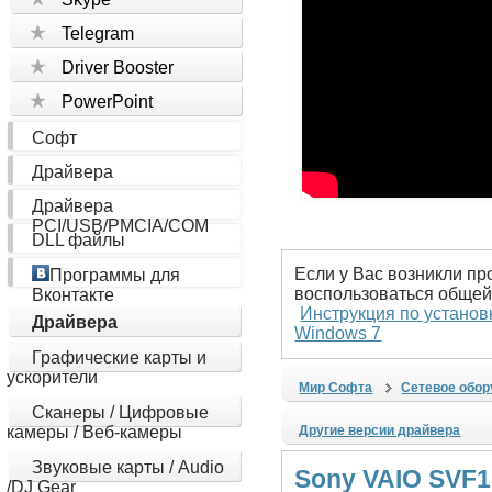
Telegram
Driver Booster
PowerPoint
Софт
Драйвера
Драйвера
PCI/USB/PMCIA/COM
DLL файлы
Если у Вас возникли пр
Программы для
воспользоваться общей
Вконтакте
Инструкция по установ
Драйвера
Windows 7
Графические карты и
ускорители
Мир Софта
Сетевое обо
Сканеры / Цифровые
камеры / Веб-камеры
Другие версии драйвера
Звуковые карты / Audio
Sony VAIO SVF1
/DJ Gear