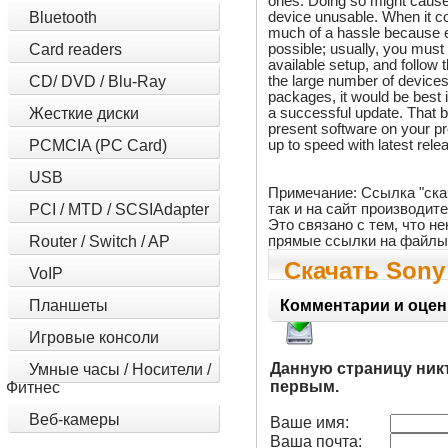
ones. Doing so might cause 
device unusable. When it co
Bluetooth
much of a hassle because 
possible; usually, you must
Card readers
available setup, and follow
the large number of devices
CD/ DVD / Blu-Ray
packages, it would be best if
a successful update. That b
Жесткие диски
present software on your pr
up to speed with latest rele
PCMCIA (PC Card)
USB
Примечание: Ссылка "ска
так и на сайт производит
PCI / MTD / SCSIAdapter
Это связано с тем, что 
прямые ссылки на файлы
Router / Switch / AP
Скачать Sony
VoIP
NFC Driver 1.1
Планшеты
Комментарии и оцен
Игровые консоли
Данную страницу ник
Умные часы / Носители /
первым.
Фитнес
Веб-камеры
Ваше имя:
Ваша почта: