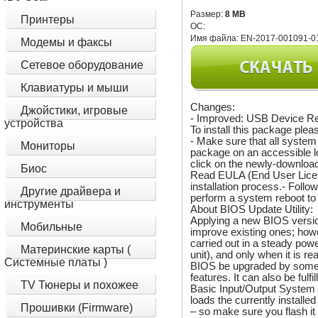
Размер:
8 MB
Принтеры
ОС:
Имя файла:
EN-2017-001091-0
Модемы и факсы
Сетевое оборудование
Клавиатуры и мыши
Changes:
Джойстики, игровые
- Improved: USB Device Rec
устройства
To install this package plea
- Make sure that all syste
Мониторы
package on an accessible l
click on the newly-downloade
Биос
Read EULA (End User Licen
installation process.- Follo
Другие драйвера и
perform a system reboot to 
инструменты
About BIOS Update Utility:
Applying a new BIOS version
Мобильные
improve existing ones; howev
carried out in a steady po
Материнские карты (
unit), and only when it is r
Системные платы )
BIOS be upgraded by someo
features. It can also be fulf
TV Тюнеры и похожее
Basic Input/Output System (
loads the currently install
Прошивки (Firmware)
– so make sure you flash it