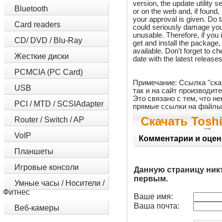
version, the update utility 
Bluetooth
or on the web and, if found, 
your approval is given. Do ta
Card readers
could seriously damage you
unusable. Therefore, if you
CD/ DVD / Blu-Ray
get and install the package, 
available. Don't forget to c
Жесткие диски
date with the latest releases
PCMCIA (PC Card)
Примечание: Ссылка "ска
USB
так и на сайт производит
Это связано с тем, что 
PCI / MTD / SCSIAdapter
прямые ссылки на файлы
Скачать Tosh
Router / Switch / AP
VoIP
BIOS 8.40
Комментарии и оцен
Планшеты
Игровые консоли
Данную страницу ник
первым.
Умные часы / Носители /
Фитнес
Ваше имя:
Ваша почта:
Веб-камеры