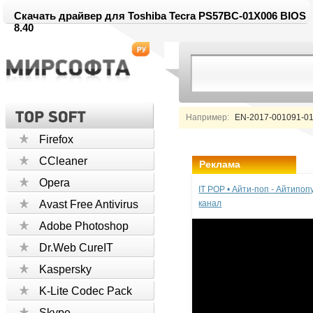
Скачать драйвер для Toshiba Tecra PS57BC-01X006 BIOS
8.40
Например:
EN-2017-001091-01
Firefox
CCleaner
Реклама
Opera
IT POP • Айти-поп - Айтипо
Avast Free Antivirus
канал
Adobe Photoshop
Dr.Web CureIT
Kaspersky
K-Lite Codec Pack
Skype