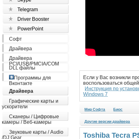
Telegram
Driver Booster
PowerPoint
Софт
Драйвера
Драйвера
PCI/USB/PMCIA/COM
DLL файлы
Если у Вас возникли пр
Программы для
воспользоваться общей
Вконтакте
Инструкция по установ
Драйвера
Windows 7
Графические карты и
ускорители
Мир Софта
Биос
Сканеры / Цифровые
камеры / Веб-камеры
Другие версии драйвера
Звуковые карты / Audio
Toshiba Tecra 
/DJ Gear