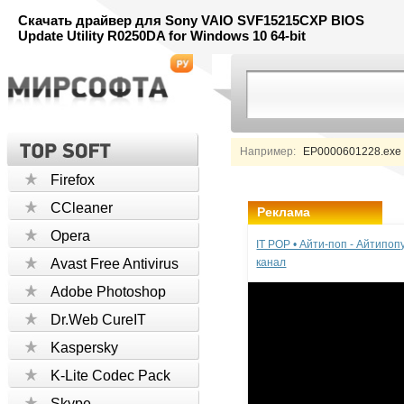
Скачать драйвер для Sony VAIO SVF15215CXP BIOS
Update Utility R0250DA for Windows 10 64-bit
Например:
EP0000601228.exe 
Firefox
CCleaner
Реклама
Opera
IT POP • Айти-поп - Айтипо
Avast Free Antivirus
канал
Adobe Photoshop
Dr.Web CureIT
Kaspersky
K-Lite Codec Pack
Skype