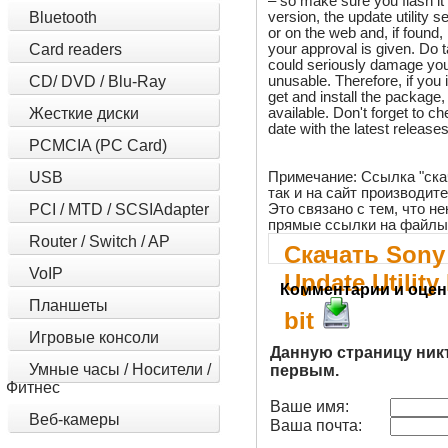
– so make sure you flash it
version, the update utility 
Bluetooth
or on the web and, if found, 
your approval is given. Do ta
Card readers
could seriously damage you
unusable. Therefore, if you
CD/ DVD / Blu-Ray
get and install the package, 
available. Don't forget to c
Жесткие диски
date with the latest releases
PCMCIA (PC Card)
Примечание: Ссылка "ска
USB
так и на сайт производит
Это связано с тем, что 
PCI / MTD / SCSIAdapter
прямые ссылки на файлы
Router / Switch / AP
Скачать Sony
VoIP
Update Utilit
Комментарии и оцен
Планшеты
bit
Игровые консоли
Данную страницу ник
Умные часы / Носители /
первым.
Фитнес
Ваше имя:
Веб-камеры
Ваша почта: