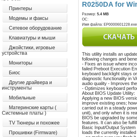
R0250DA for Win
Принтеры
Размер:
5.4 MB
Модемы и факсы
ОС:
Имя файла:
EP0000601228.ex
Сетевое оборудование
Клавиатуры и мыши
Джойстики, игровые
устройства
This utility installs an upd
following changes and benef
Мониторы
- Fixes an issue where inco
failed Preboot Execution E
Биос
keyboard backlight stays o
diagnostic functionality in
Другие драйвера и
audio quality - Improves th
инструменты
- Optimizes keyboard pe
About BIOS Update Utility:
Мобильные
Applying a new BIOS version
improve existing ones; howev
Материнские карты (
carried out in a steady po
unit), and only when it is r
Системные платы )
BIOS be upgraded by someo
features. It can also be fulf
TV Тюнеры и похожее
Basic Input/Output System (
loads the currently install
Прошивки (Firmware)