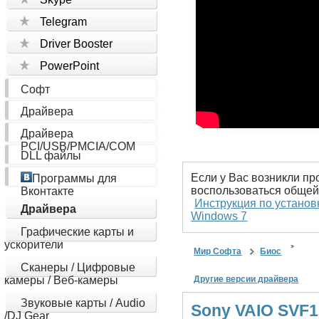
Telegram
Driver Booster
PowerPoint
Софт
Драйвера
Драйвера
PCI/USB/PMCIA/COM
DLL файлы
Если у Вас возникли пр
Программы для
воспользоваться общей
Вконтакте
Инструкция по установ
Драйвера
Windows 7
Графические карты и
ускорители
Мир Софта
Биос
Сканеры / Цифровые
камеры / Веб-камеры
Другие версии драйвера
Звуковые карты / Audio
Sony VAIO SVF1
/DJ Gear