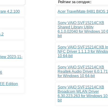
Рейтинг за сегодня::
ware 4.2.100
Acer TravelMate 8481 BIOS 
Sony VAIO SVF15214CXB
Shared Library Utility
6.1.0.02040 for Windows 10 
6.2
bit
Sony VAIO SVF15214CXB In
NFC Driver 1.1.1.3 for Wind
10 64-bit
view 2023-11-
Sony VAIO SVF15214CXB
Realtek Audio Driver 6.0.1.7
.6
for Windows 10 64-bit
EE Edition
Sony VAIO SVF15214CXB
Broadcom WLAN Driver
6.30.223.263 for Windows 10
bit