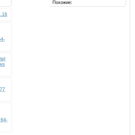
Похожие:
1.16
64-
tel
ows
177
 64-