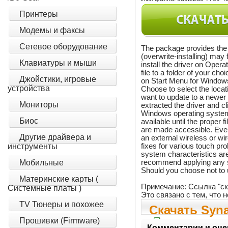
Принтеры
Модемы и факсы
Сетевое оборудование
The package provides the i
(overwrite-installing) may
Клавиатуры и мыши
install the driver on Oper
file to a folder of your c
Джойстики, игровые
on Start Menu for Windows
устройства
Choose to select the locat
want to update to a newer 
Мониторы
extracted the driver and 
Windows operating systems 
Биос
available until the proper
are made accessible. Even 
Другие драйвера и
an external wireless or wi
fixes for various touch pro
инструменты
system characteristics ar
recommend applying any sof
Мобильные
Should you choose not to u
Материнские карты (
Примечание: Ссылка "ск
Системные платы )
Это связано с тем, что
TV Тюнеры и похожее
Скачать Synap
Прошивки (Firmware)
Комментарии и оце