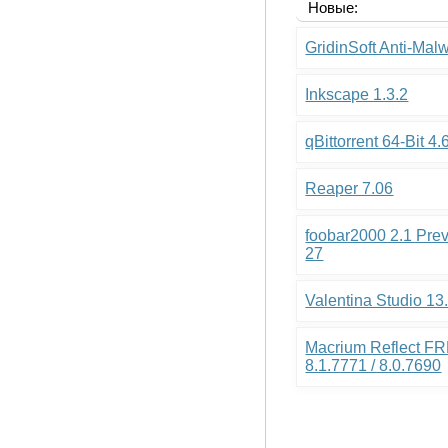
Новые:
GridinSoft Anti-Mal
Inkscape 1.3.2
qBittorrent 64-Bit 4.
Reaper 7.06
foobar2000 2.1 Pre
27
Valentina Studio 13
Macrium Reflect FR
8.1.7771 / 8.0.7690