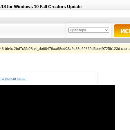
.18 for Windows 10 Fall Creators Update
348-bb4c-2bd7c3fb28a4_de68479aa68ed03a2d83d69869d3be49725b123d.cab с
опулярный канал