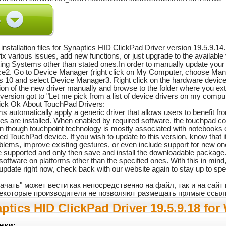
nstallation files for Synaptics HID ClickPad Driver version 19.5.9.14.I
 fix various issues, add new functions, or just upgrade to the availabl
ating Systems other than stated ones.In order to manually update your d
hoice2. Go to Device Manager (right click on My Computer, choose Manag
 10 and select Device Manager3. Right click on the hardware devic
ion of the new driver manually and browse to the folder where you extr
version got to "Let me pick from a list of device drivers on my comp
click Ok About TouchPad Drivers:
automatically apply a generic driver that allows users to benefit fr
 files are installed. When enabled by required software, the touchpad
though touchpoint technology is mostly associated with notebooks or 
red TouchPad device. If you wish to update to this version, know that i
blems, improve existing gestures, or even include support for new ones.
e supported and only then save and install the downloadable package.
tware on platforms other than the specified ones. With this in mind,
pdate right now, check back with our website again to stay up to spee
ачать" может вести как непосредственно на файл, так и на сай
 некоторые производители не позволяют размещать прямые ссыл
tics HID ClickPad Driver 19.5.9.18 for
нки: