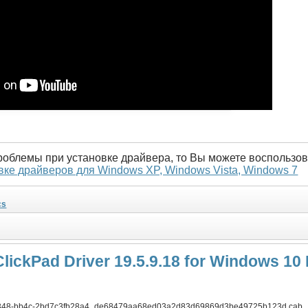
проблемы при установке драйвера, то Вы можете воспользов
вке драйверов для Windows XP, Windows Vista, Windows 7
cs
lickPad Driver 19.5.9.18 for Windows 10 
4348-bb4c-2bd7c3fb28a4_de68479aa68ed03a2d83d69869d3be49725b123d.cab