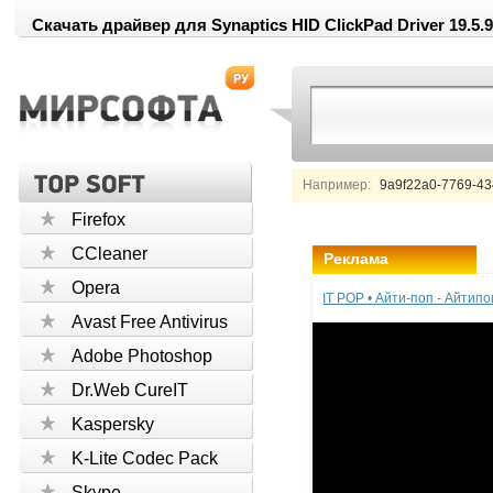
Скачать драйвер для Synaptics HID ClickPad Driver 19.5.9
Например:
9a9f22a0-7769-4
Firefox
CCleaner
Реклама
Opera
IT POP • Айти-поп - Айтип
Avast Free Antivirus
Adobe Photoshop
Dr.Web CureIT
Kaspersky
K-Lite Codec Pack
Skype