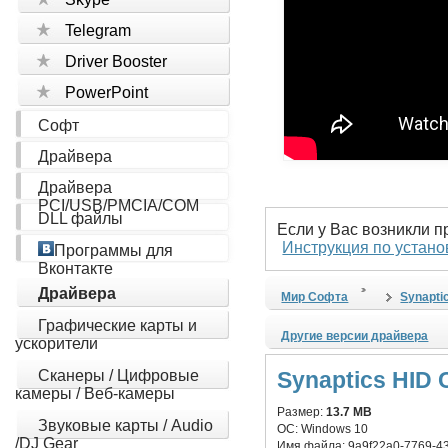
Telegram
Driver Booster
PowerPoint
Софт
Драйвера
Драйвера
PCI/USB/PMCIA/COM
DLL файлы
Если у Вас возникли 
Инструкция по устано
Программы для
Вконтакте
Драйвера
Мир Софта
Synapti
Графические карты и
Другие версии драйвера
ускорители
Сканеры / Цифровые
Synaptics HID C
камеры / Веб-камеры
Размер:
13.7 MB
Звуковые карты / Audio
ОС:
Windows 10
/DJ Gear
Имя файла:
9a9f22a0-7769-